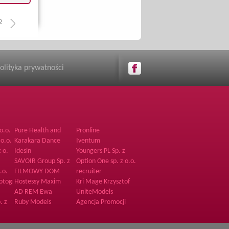
2
olityka prywatności
o.o.
Pure Health and
Pronline
Fitness
 o.o.
Karakara Dance
Iventum
Recruitment Agency
z o.
Idesin
Youngers PL Sp. z
o.o.
SAVOIR Group Sp. z
Option One sp. z o.o.
o.o.
Sp.K.
.o.
FILMOWY DOM
recruiter
PRODUKCYJNY
clubs.dancers
otography
Hostessy Maxim
Kri Mage Krzysztof
agency
Zdrzałka
AD REM Ewa
UniteModels
Ochman
. z
Ruby Models
Agencja Promocji
RENCOM