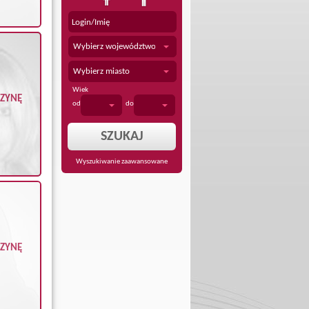
Wybierz województwo
Wybierz miasto
Wiek
CZYNĘ
od
do
Wyszukiwanie zaawansowane
CZYNĘ