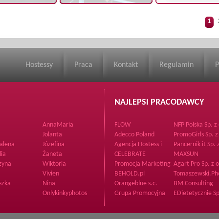
1
Hostessy
Praca
Kontakt
Regulamin
P
NAJLEPSI PRACODAWCY
AnnaMaria
FLOW
NFP Polska Sp. z 
Communication
Jolanta
Adecco Poland
PromoGirls Sp. z
alena
Józefina
Agencja Hostess i
Pancernik it Sp. 
Modelek Creative
o.
lia
Żaneta
CELEBRATE
MAXSUN
Agency
zyna
Wiktoria
Promocja Marketing
Agart Pro Sp. z o
Vivien
BEHOLD.pl
Tomaszewski.Ph
szka
Nina
Orangeblue s.c.
BM Consulting
Onlykinkyphotos
Grupa Promocyjna
EDietetycznie Sp
o.o.