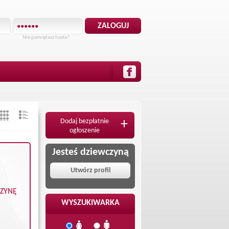
Nie pamiętasz hasła?
Dodaj bezpłatnie
+
ogłoszenie
Jesteś dziewczyną
Utwórz profil
CZYNĘ
WYSZUKIWARKA