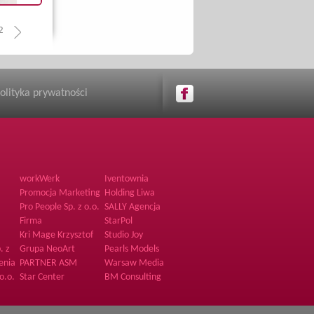
2
olityka prywatności
workWerk
Iventownia
Promocja Marketing
Holding Liwa
Pro People Sp. z o.o.
SALLY Agencja
Hostess i
Firma
StarPol
Promotorów
Kri Mage Krzysztof
Studio Joy
Zdrzałka
. z
Grupa NeoArt
Pearls Models
Joanna Jankowska
enia
PARTNER ASM
Warsaw Media
House spółka z o.o.
o.o.
Star Center
BM Consulting