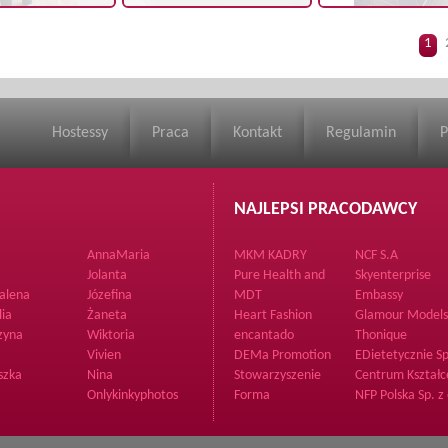
1
Hostessy
Praca
Kontakt
Regulamin
P
NAJLEPSI PRACODAWCY
AnnaMaria
MKM KADRY
NCF S.A
Jolanta
Pure Health and
Skyenterprise
Fitness
alena
Józefina
MDT
Embassy
lia
Żaneta
Heart Fashion
Glamour Models
zyna
Wiktoria
encantado
Thonique
Vivien
DEMa Promotion
EDietetycznie Sp
Polska Sp. z o.o. Sp.
o.o.
szka
Nina
Stowarzyszenie
Centrum Kształc
Komandytowa
Rozwijamy Talenty
Językowego The
Onlykinkyphotos
Forma
NFP Polska Sp. z 
Point