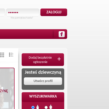
Nie pamiętasz hasła?
Dodaj bezpłatnie
+
ogłoszenie
Jesteś dziewczyną
Utwórz profil
CZYNĘ
WYSZUKIWARKA