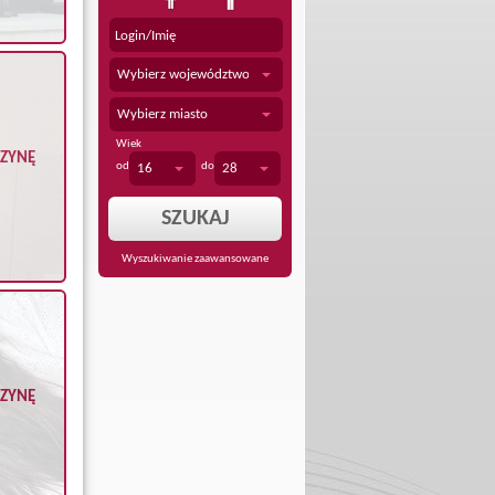
Wybierz województwo
Wybierz miasto
Wiek
CZYNĘ
od
do
16
28
Wyszukiwanie zaawansowane
CZYNĘ