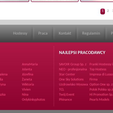
1
2
Hostessy
Praca
Kontakt
Regulamin
P
NAJLEPSI PRACODAWCY
AnnaMaria
SAVOIR Group Sp. z
Franki Hostessy i
o.o.
Poszukiwacze
Jolanta
NEO - profesjonalna
Top Hostess
Przodków
organizacja imprez
alena
Józefina
Star Center
Impresa di Lusso
Supporto Sp. z o
lia
Żaneta
One Sky Solutions
Firma
zyna
Wiktoria
Uzdrowisko Wysowa
Option One sp. z
S.A.
Sp.K.
Vivien
TCL
Polok Polska sp.
szka
Nina
Twój Event
Hi Promotion Sp.
o.o.
Onlykinkyphotos
Phinance
Pearls Models
Joanna Jankows