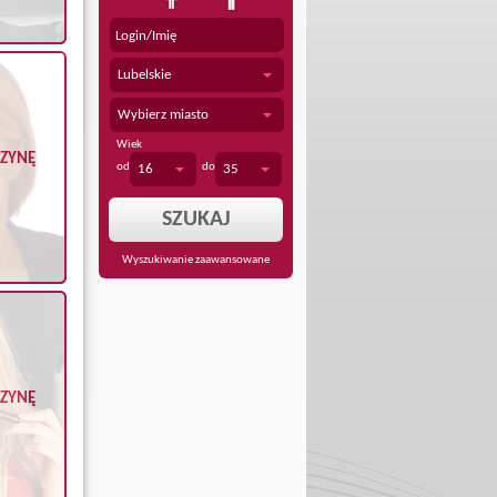
Lubelskie
Wybierz miasto
Wiek
CZYNĘ
od
do
16
35
Wyszukiwanie zaawansowane
CZYNĘ