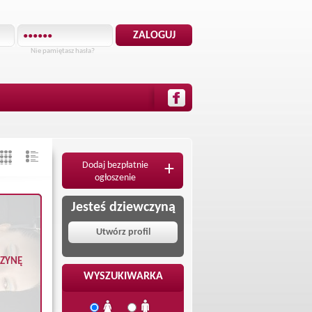
Nie pamiętasz hasła?
Dodaj bezpłatnie
+
ogłoszenie
Jesteś dziewczyną
Utwórz profil
CZYNĘ
WYSZUKIWARKA