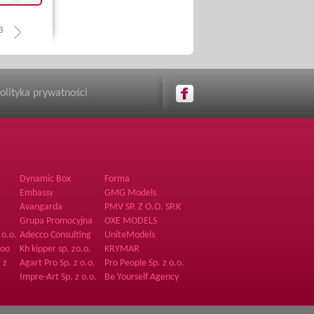
3
olityka prywatności
Dynamic Box
Forma
Embassy
GMG Models
Avangarda
PMV SP. Z O.O. SP.K
.o.
Magazine
Grupa Promocyjna
OXE MODELS
A2 Sp.zo.o
 o.o.
Adecco Consulting
UniteModels
Sp. z o.o.
zoo
Kh kipper sp. zo.o.
KRYMAR
 z
Agart Pro Sp. z o.o.
Pro People Sp. z o.o.
Impre-Art Sp. z o.o.
Be Yourself Agency
ka