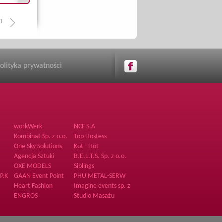
0
olityka prywatności
workWerk
NCF S.A
Kombinat Sp. z o.o.
Top Hostess
.o.
Sp.k.
One Sky Solutions
Kot - Hot
Agencja Sztuki
B.E.L.T.S. Sp. z o.o.
Piękna
OXE MODELS
Siblings
P.K
GAAN Event Point
PHU METAL-SERW
Heart Fashion
Imagine events sp. z
o.o.
ENGROS
Studio Masażu