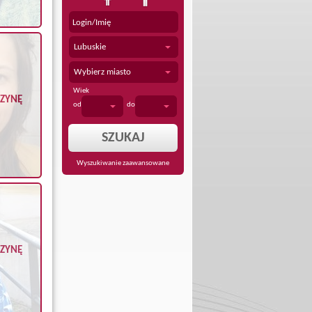
Lubuskie
Wybierz miasto
Wiek
CZYNĘ
od
do
Wyszukiwanie zaawansowane
CZYNĘ