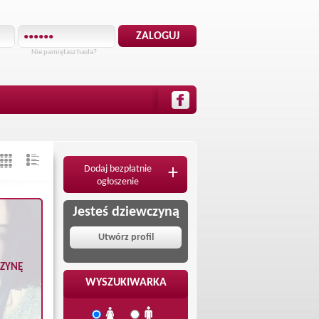
Nie pamiętasz hasła?
Dodaj bezpłatnie
+
ogłoszenie
Jesteś dziewczyną
Utwórz profil
CZYNĘ
WYSZUKIWARKA