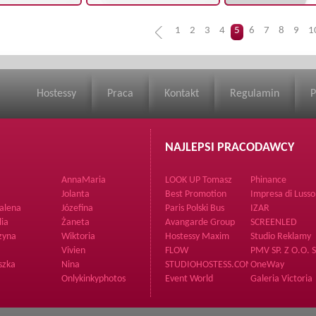
1
2
3
4
5
6
7
8
9
1
Hostessy
Praca
Kontakt
Regulamin
P
NAJLEPSI PRACODAWCY
AnnaMaria
LOOK UP Tomasz
Phinance
Kożuchowski
Jolanta
Best Promotion
Impresa di Lusso
Supporto Sp. z o
alena
Józefina
Paris Polski Bus
IZAR
lia
Żaneta
Avangarde Group
SCREENLED
zyna
Wiktoria
Hostessy Maxim
Studio Reklamy
Samatix
Vivien
FLOW
PMV SP. Z O.O. S
Communication
szka
Nina
STUDIOHOSTESS.COM
OneWay
Onlykinkyphotos
Event World
Galeria Victoria