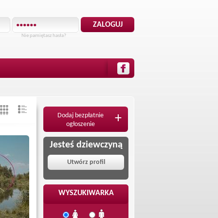
Nie pamiętasz hasła?
Dodaj bezpłatnie
+
ogłoszenie
Jesteś dziewczyną
Utwórz profil
WYSZUKIWARKA