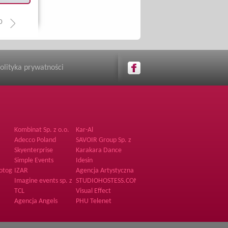
0
olityka prywatności
Kombinat Sp. z o.o.
Kar-Al
Sp.k.
Adecco Poland
SAVOIR Group Sp. z
o.o.
Skyenterprise
Karakara Dance
Recruitment Agency
Simple Events
Idesin
otography
IZAR
Agencja Artystyczna
BrzArt
Imagine events sp. z
STUDIOHOSTESS.COM
o.o.
TCL
Visual Effect
Agencja Angels
PHU Telenet