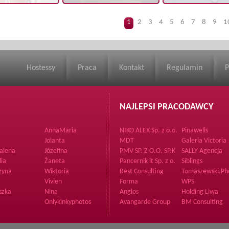
1
2
3
4
5
6
7
8
9
1
Hostessy
Praca
Kontakt
Regulamin
P
NAJLEPSI PRACODAWCY
AnnaMaria
NIKO ALEX Sp. z o.o.
Pinawells
Jolanta
MDT
Galeria Victoria
alena
Józefina
PMV SP. Z O.O. SP.K
SALLY Agencja
Hostess i
lia
Żaneta
Pancernik it Sp. z o.
Siblings
Promotorów
o.
zyna
Wiktoria
Rest Consulting
Tomaszewski.Ph
Vivien
Forma
WPS
szka
Nina
Anglos
Holding Liwa
Onlykinkyphotos
Avangarde Group
BM Consulting