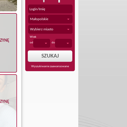
Małopolskie
Wybierz miasto
Wiek
CZYNĘ
od
do
Wyszukiwanie zaawansowane
CZYNĘ