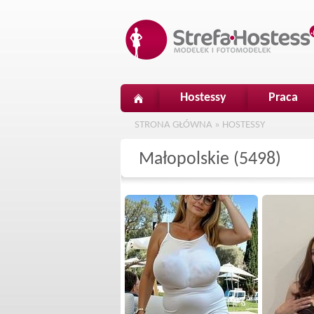
Hostessy
Praca
STRONA GŁÓWNA
»
HOSTESSY
Małopolskie (5498)