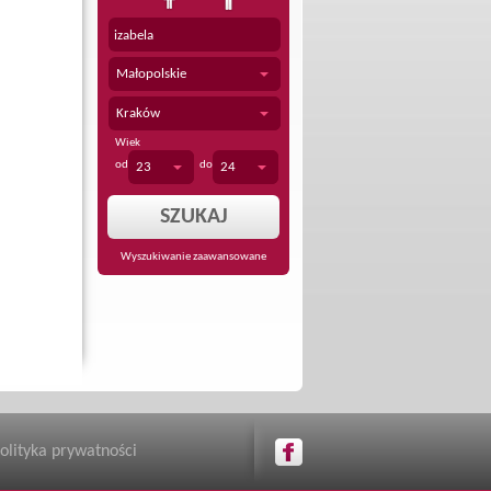
Małopolskie
Kraków
Wiek
od
do
23
24
Wyszukiwanie zaawansowane
olityka prywatności