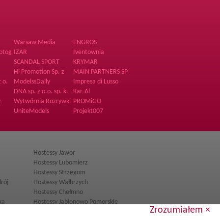
Warsaw Media
ENGROS
House spółka z o.o.
otography
IZAR
Iventownia
SCANDAL SPORT
KRYMAR
Hi Promotion Sp. z
MAIN PARTNERS SP
o.o.
Z O O
 o.
ModelssDaily
Impresa di Lusso
Supporto Sp. z o.o.
DNA sp. z o.o. sp. k.
Kar-Al
z
Wytwórnia Rozrywki
PROMiGO
UniteModels
Projekt007
Hostessy Jawor
Hostessy Lubomierz
Hostessy Strzegom
rój
Hostessy Wałbrzych
Hostessy Chełmno
ka
Hostessy Jabłonowo Pomorskie
Zrozumiałem ×
iński
Hostessy Rypin