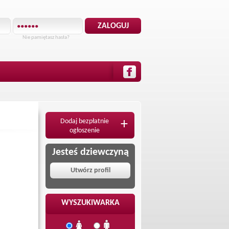
Nie pamiętasz hasła?
Dodaj bezpłatnie
+
ogłoszenie
Jesteś dziewczyną
Utwórz profil
WYSZUKIWARKA