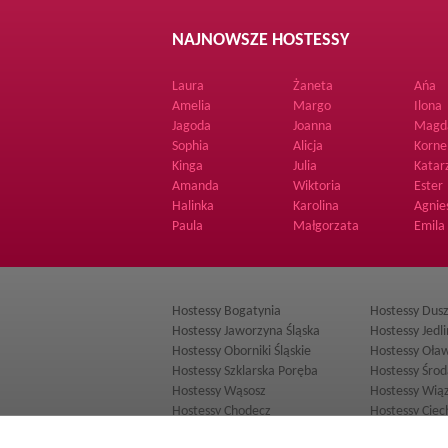
NAJNOWSZE HOSTESSY
Laura
Żaneta
Ańa
Amelia
Margo
Ilona
Jagoda
Joanna
Magd
Sophia
Alicja
Korne
Kinga
Julia
Katar
Amanda
Wiktoria
Ester
Halinka
Karolina
Agnie
Paula
Małgorzata
Emila
Hostessy Bogatynia
Hostessy Dusz
Hostessy Jaworzyna Śląska
Hostessy Jedl
Hostessy Oborniki Śląskie
Hostessy Oła
Hostessy Szklarska Poręba
Hostessy Środ
Hostessy Wąsosz
Hostessy Wią
Hostessy Chodecz
Hostessy Ciec
Hostessy Kamień Krajeński
Hostessy Lubr