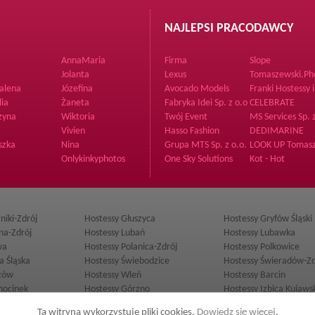
NAJLEPSI PRACODAWCY
AnnaMaria
Firma
Slope
Jolanta
Lexus
Tomaszewski.Ph
alena
Józefina
Avocado Models
Franki Hostessy i
Poszukiwacze
lia
Żaneta
Fabryka Idei Sp. z o.o
CELEBRATE
Przodków
zyna
Wiktoria
Twój Event
MS Services Sp. z
o.
Vivien
Hasso Fashion
DEDIMARINE
szka
Nina
Grupa MTS Sp. z o.o.
LOOK UP Tomas
Kożuchowski
Onlykinkyphotos
One Sky Solutions
Kot - Hot
niki-Zdrój
Hostessy Głuszyca
Hostessy Gryfów Śląski
ina-Zdrój
Hostessy Lubań
Hostessy Lubawka
wa
Hostessy Polanica-Zdrój
Hostessy Polkowice
a Śląska
Hostessy Świebodzice
Hostessy Świeradów-Zd
zów
Hostessy Wleń
Hostessy Barcin
hocinek
Hostessy Górzno
Hostessy Izbica Kujaws
aniec
Hostessy Nakło nad Notecią
Hostessy Radzyń Chełm
Ta witryna wykorzystuje pliki cookies.
Dowiedz się więcej
.