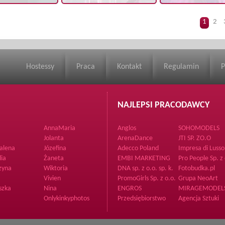
1
2
Hostessy
Praca
Kontakt
Regulamin
P
NAJLEPSI PRACODAWCY
AnnaMaria
Anglos
SOHOMODELS
Jolanta
ArenaDance
JTI SP. ZO.O
alena
Józefina
Adecco Poland
Impresa di Lusso
Supporto Sp. z o
lia
Żaneta
EMBI MARKETING
Pro People Sp. z 
zyna
Wiktoria
DNA sp. z o.o. sp. k.
Fotobudka.pl
Vivien
PromoGirls Sp. z o.o.
Grupa NeoArt
szka
Nina
ENGROS
MIRAGEMODEL
Onlykinkyphotos
Przedsiębiorstwo
Agencja Sztuki
Hutniczo Odlewnicze
Piękna