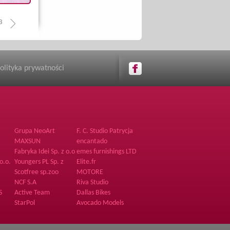
3
olityka prywatności
Grupa NeoArt
F. C. Studio Patrycja
Bogdanowicz
MAXSUN
encantado
Fabryka Idei Sp. z o.o
emes furnishings LTD
.o.
o.o.
Youngers PL Sp. z
Elite.fr
o.o.
Scotfree sp.zoo
MOTORE
NCF S.A
Riva Studio
S
Active Team
Dallas Bikes
StarPol
Avocado Models