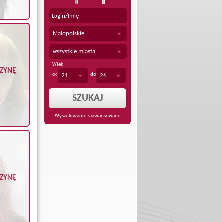
Małopolskie
wszystkie miasta
Wiek
CZYNĘ
od
do
21
26
Wyszukiwanie zaawansowane
CZYNĘ