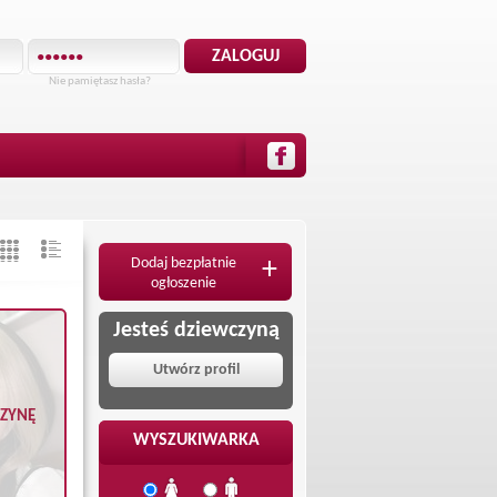
Nie pamiętasz hasła?
Dodaj bezpłatnie
+
ogłoszenie
Jesteś dziewczyną
Utwórz profil
CZYNĘ
WYSZUKIWARKA