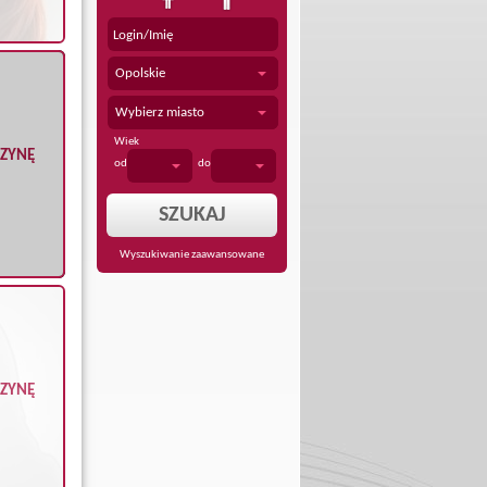
Opolskie
Wybierz miasto
Wiek
CZYNĘ
od
do
Wyszukiwanie zaawansowane
CZYNĘ