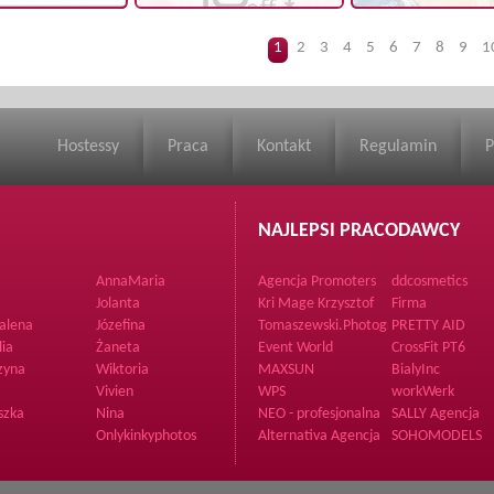
1
2
3
4
5
6
7
8
9
1
Hostessy
Praca
Kontakt
Regulamin
P
NAJLEPSI PRACODAWCY
AnnaMaria
Agencja Promoters
ddcosmetics
Jolanta
Kri Mage Krzysztof
Firma
Zdrzałka
alena
Józefina
Tomaszewski.Photography
PRETTY AID
lia
Żaneta
Event World
CrossFit PT6
zyna
Wiktoria
MAXSUN
BialyInc
Vivien
WPS
workWerk
szka
Nina
NEO - profesjonalna
SALLY Agencja
organizacja imprez
Hostess i
Onlykinkyphotos
Alternativa Agencja
SOHOMODELS
Promotorów
Hostess