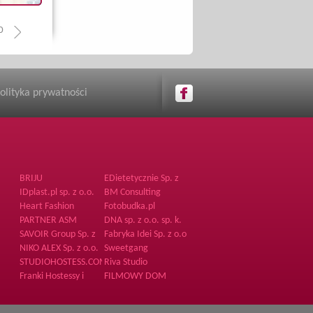
0
olityka prywatności
BRIJU
EDietetycznie Sp. z
o.o.
IDplast.pl sp. z o.o.
BM Consulting
Heart Fashion
Fotobudka.pl
PARTNER ASM
DNA sp. z o.o. sp. k.
SAVOIR Group Sp. z
Fabryka Idei Sp. z o.o
o.o.
NIKO ALEX Sp. z o.o.
Sweetgang
STUDIOHOSTESS.COM
Riva Studio
Franki Hostessy i
FILMOWY DOM
Poszukiwacze
PRODUKCYJNY
Przodków