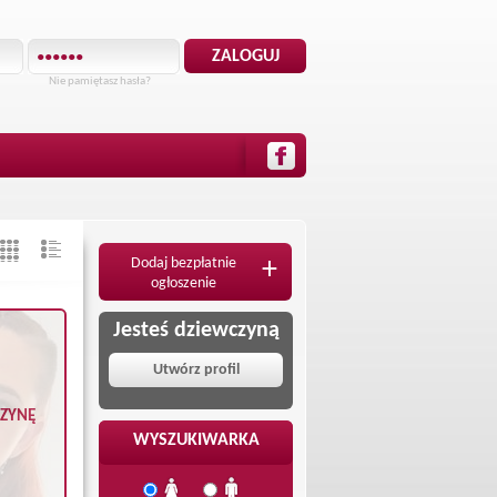
Nie pamiętasz hasła?
Dodaj bezpłatnie
+
ogłoszenie
Jesteś dziewczyną
Utwórz profil
CZYNĘ
WYSZUKIWARKA