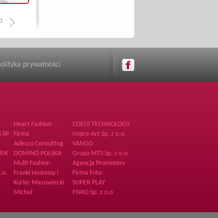
0
olityka prywatności
Heart Fashion
COEGI TECHNOLOGY
Piotr Augustynek
 SP
Firma
Impre-Art Sp. z o.o.
Adecco Consulting
VANGO
Sp. z o.o.
P.K
DOMINO POLSKA
Grupa MTS Sp. z o.o.
Spółka z ograniczoną
Multi Fashion
Agencja Promoters
odpowiedzialnością
.o.
Franki Hostessy i
Firma Foto
sp.k.
Poszukiwacze
Kurier Mazowiecki
SUPER PLAY
Przodków
Michał
FSWO Sp. z o.o