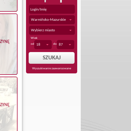
Warmińsko-Mazurskie
Wybierz miasto
Wiek
CZYNĘ
od
do
18
87
Wyszukiwanie zaawansowane
CZYNĘ