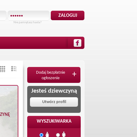
Nie pamiętasz hasła?
Dodaj bezpłatnie
+
ogłoszenie
Jesteś dziewczyną
Utwórz profil
CZYNĘ
WYSZUKIWARKA