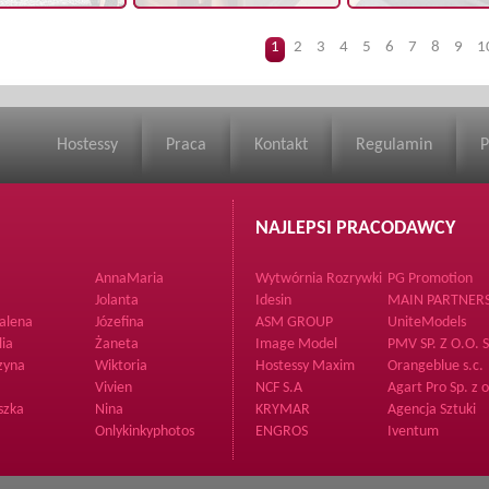
1
2
3
4
5
6
7
8
9
1
Hostessy
Praca
Kontakt
Regulamin
P
NAJLEPSI PRACODAWCY
AnnaMaria
Wytwórnia Rozrywki
PG Promotion
Jolanta
Idesin
MAIN PARTNERS
Z O O
alena
Józefina
ASM GROUP
UniteModels
lia
Żaneta
Image Model
PMV SP. Z O.O. S
Management
zyna
Wiktoria
Hostessy Maxim
Orangeblue s.c.
Vivien
NCF S.A
Agart Pro Sp. z o
szka
Nina
KRYMAR
Agencja Sztuki
Piękna
Onlykinkyphotos
ENGROS
Iventum