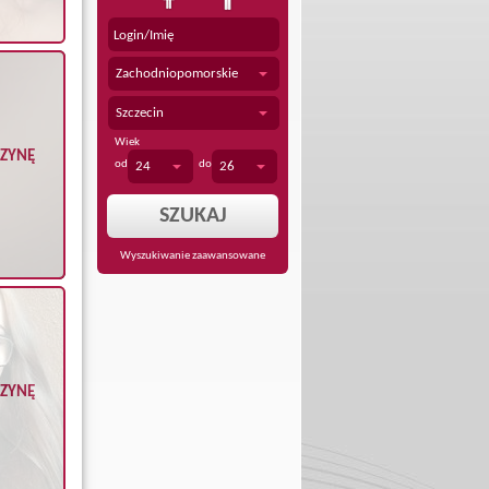
Zachodniopomorskie
Szczecin
Wiek
CZYNĘ
od
do
24
26
Wyszukiwanie zaawansowane
CZYNĘ