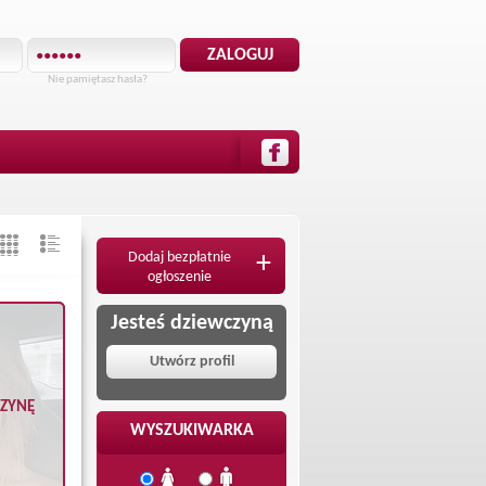
Nie pamiętasz hasła?
Dodaj bezpłatnie
+
ogłoszenie
Jesteś dziewczyną
Utwórz profil
CZYNĘ
WYSZUKIWARKA