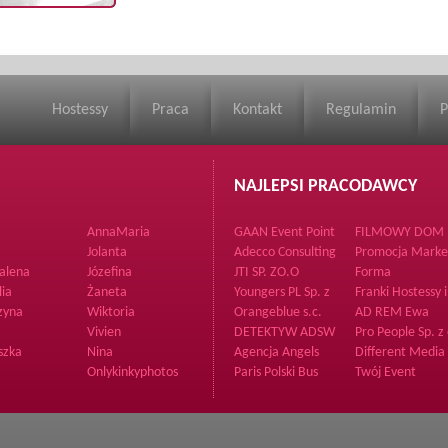
Hostessy
Praca
Kontakt
Regulamin
P
NAJLEPSI PRACODAWCY
AnnaMaria
GAAN Event Point
FILMOWY DOM
PRODUKCYJNY
Jolanta
Adecco Consulting
Promocja Marke
Sp. z o.o.
alena
Józefina
JTI SP. ZO.O
Forma
lia
Żaneta
Youngers PL Sp. z
Franki Hostessy i
o.o.
Poszukiwacze
zyna
Wiktoria
Orangeblue s.c.
AD REM Ewa
Przodków
Ochman
Vivien
DETEKTYW ADSW
Pro People Sp. z 
szka
Nina
Agencja Angels
Different Media
Onlykinkyphotos
Paris Polski Bus
Twój Event