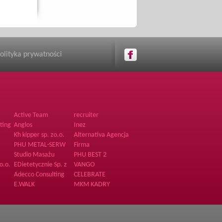
olityka prywatności
Active Team
recruiter
clubs.dancers
ting
Anglos
Inez
agency
Kh kipper sp. zo.o.
Alternativa Agencja
Hostess
PHU METAL-SERW
Firma
Studio Masażu
PHU BEST 2
o.o.
EDietetycznie Sp. z
VANGO
o.o.
Adecco Consulting
CELEBRATE
Sp. z o.o.
E.WALK
MKM KADRY