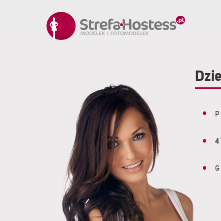
Dzie
P
4
G