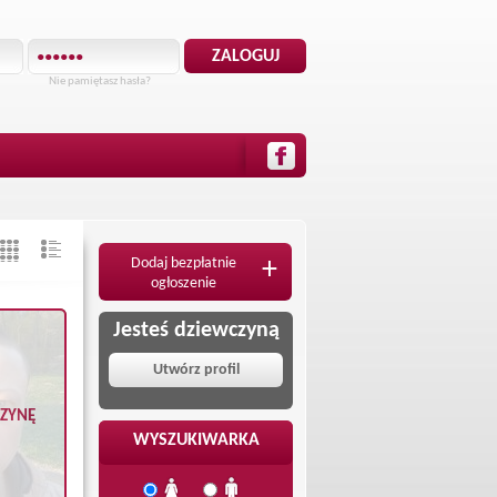
Nie pamiętasz hasła?
Dodaj bezpłatnie
+
ogłoszenie
Jesteś dziewczyną
Utwórz profil
CZYNĘ
WYSZUKIWARKA