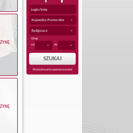
Kujawsko-Pomorskie
Bydgoszcz
Wiek
CZYNĘ
od
do
Wyszukiwanie zaawansowane
CZYNĘ