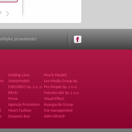
0
olityka prywatności
Holding Liwa
Pearls Models
Joanna Jankowska
ls
UniteModels
Lex Media Group Sp.
z o.o.
EXPLOREO Sp. z o. o.
Pro People Sp. z o.o.
BRIJU
Fabryka Idei Sp. z o.o
Firma
Visual Effect
Agencja Promoters
Avangarde Group
i
Heart Fashion
Fox management
s
Dynamic Box
ASM GROUP