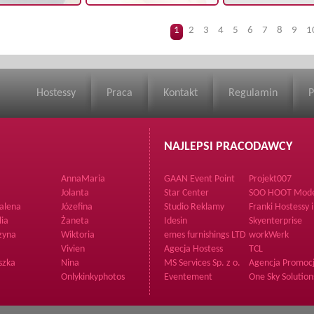
1
2
3
4
5
6
7
8
9
1
Hostessy
Praca
Kontakt
Regulamin
P
NAJLEPSI PRACODAWCY
AnnaMaria
GAAN Event Point
Projekt007
Jolanta
Star Center
SOO HOOT Mode
alena
Józefina
Studio Reklamy
Franki Hostessy i
Samatix
Poszukiwacze
lia
Żaneta
Idesin
Skyenterprise
Przodków
zyna
Wiktoria
emes furnishings LTD
workWerk
Vivien
Agecja Hostess
TCL
InPlus
szka
Nina
MS Services Sp. z o.
Agencja Promocj
o.
RENCOM
Onlykinkyphotos
Eventement
One Sky Solution