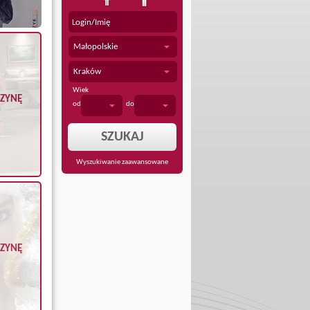
Małopolskie
Kraków
Wiek
CZYNĘ
od
do
Wyszukiwanie zaawansowane
CZYNĘ