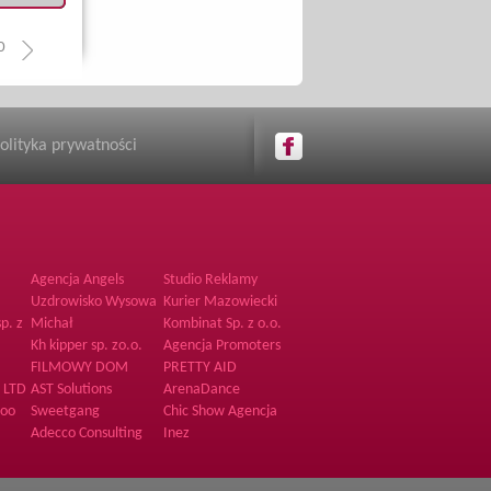
0
olityka prywatności
Agencja Angels
Studio Reklamy
.o.
Samatix
Uzdrowisko Wysowa
Kurier Mazowiecki
S.A.
p. z
Michał
Kombinat Sp. z o.o.
Sp.k.
Kh kipper sp. zo.o.
Agencja Promoters
FILMOWY DOM
PRETTY AID
PRODUKCYJNY
s LTD
AST Solutions
ArenaDance
zoo
Sweetgang
Chic Show Agencja
hostess i modelek
Adecco Consulting
Inez
Sp. z o.o.