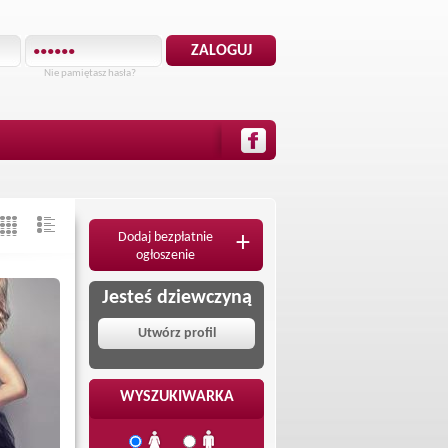
Nie pamiętasz hasła?
Dodaj bezpłatnie
+
ogłoszenie
Jesteś dziewczyną
Utwórz profil
WYSZUKIWARKA