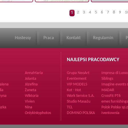
1
2
3
4
5
6
7
8
9
1
Hostessy
Praca
Kontakt
Regulamin
P
NAJLEPSI PRACODAWCY
AnnaMaria
Grupa NeoArt
Impresa di Lusso
Supporto Sp. z o
Jolanta
Eventement
Siblings
alena
Józefina
VIP MODELS
Imagine events s
o.o.
lia
Żaneta
Kot - Hot
MADAR
zyna
Wiktoria
Work Service S.A.
CrossFit PT6
Vivien
Studio Masażu
emes furnishing
szka
Nina
TCL
Polok Polska sp.
Onlykinkyphotos
DOMINO POLSKA
Iventownia
Spółka z ograniczoną
odpowiedzialnością