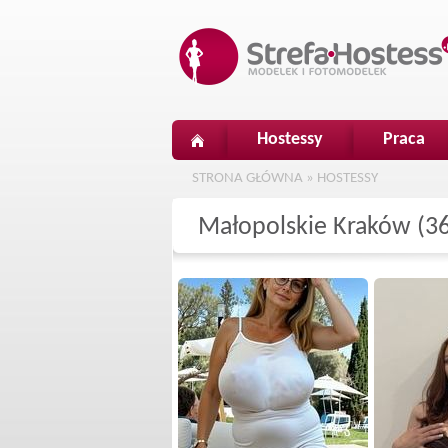
Hostessy
Praca
STRONA GŁÓWNA
»
HOSTESSY
Małopolskie Kraków (3