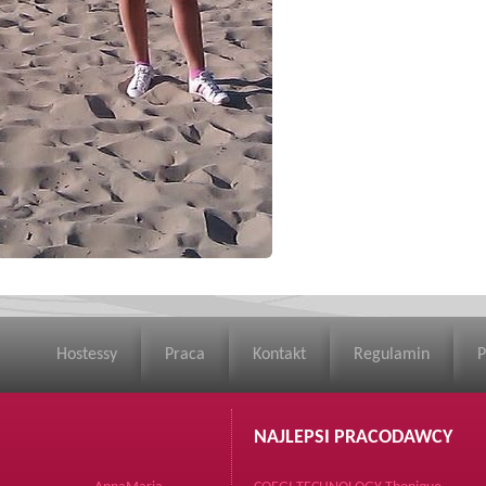
Hostessy
Praca
Kontakt
Regulamin
P
NAJLEPSI PRACODAWCY