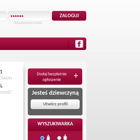
Nie pamiętasz hasła?
1
Dodaj bezpłatnie
+
ODSŁON
ogłoszenie
%
Jesteś dziewczyną
RNOŚĆ
Utwórz profil
WYSZUKIWARKA