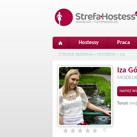
Hostessy
Praca
STRONA GŁÓWNA
»
HOSTESSY
»
Iza
Iza
Gó
MODELK
NAPISZ W
Toruń
(wo
0