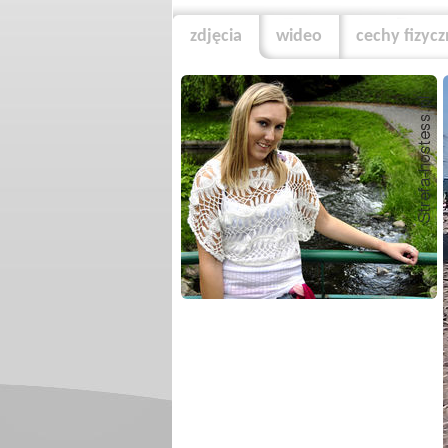
zdjęcia
wideo
cechy fizyc