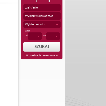
Wybierz województwo
Wybierz miasto
Wiek
od
do
Wyszukiwanie zaawansowane