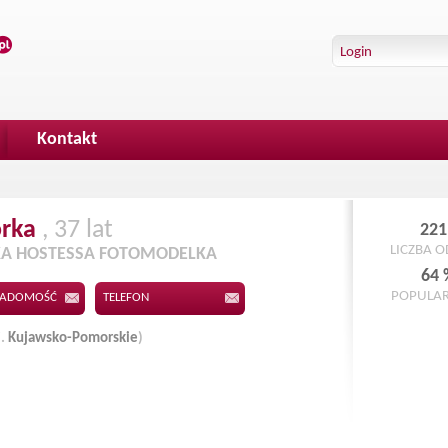
Kontakt
rka
, 37 lat
221
LICZBA 
A HOSTESSA FOTOMODELKA
64 
POPULA
IADOMOŚĆ
TELEFON
j.
Kujawsko-Pomorskie
)