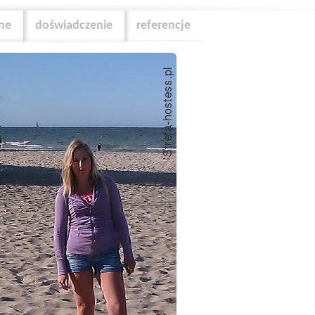
zne
doświadczenie
referencje