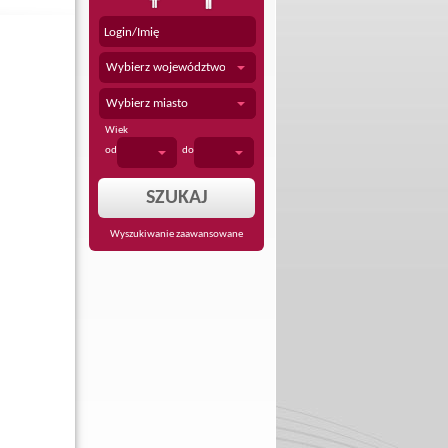
Wybierz województwo
Wybierz miasto
Wiek
od
do
Wyszukiwanie zaawansowane