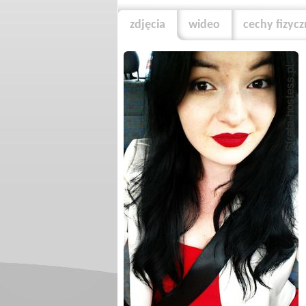
zdjęcia
wideo
cechy fizyc