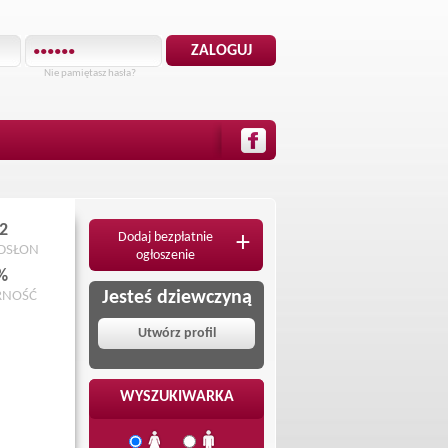
Nie pamiętasz hasła?
2
Dodaj bezpłatnie
+
ODSŁON
ogłoszenie
%
Jesteś dziewczyną
RNOŚĆ
Utwórz profil
WYSZUKIWARKA