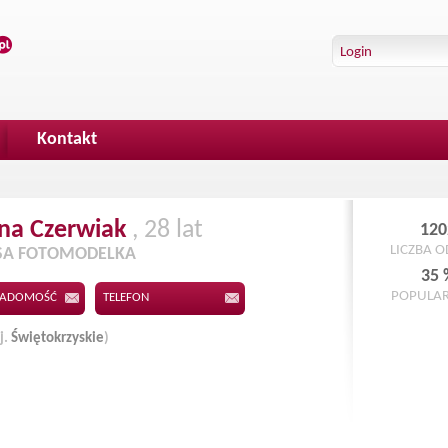
Kontakt
ina
Czerwiak
, 28 lat
120
LICZBA 
SA FOTOMODELKA
35 
POPULA
IADOMOŚĆ
TELEFON
j.
Świętokrzyskie
)