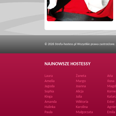
© 2026 Strefa-hostess.pl Wszystkie prawa zastrzeżone.
NAJNOWSZE HOSTESSY
Laura
Żaneta
Ańa
Amelia
Margo
Ilona
Jagoda
Joanna
Magd
Sophia
Alicja
Korne
Kinga
Julia
Katar
Amanda
Wiktoria
Ester
Halinka
Karolina
Agnie
Paula
Małgorzata
Emila