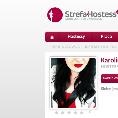
Hostessy
Praca
STRONA GŁÓWNA
»
HOSTESSY
»
Karolina
Karol
HOSTES
NAPISZ W
Kielce
(wo
0