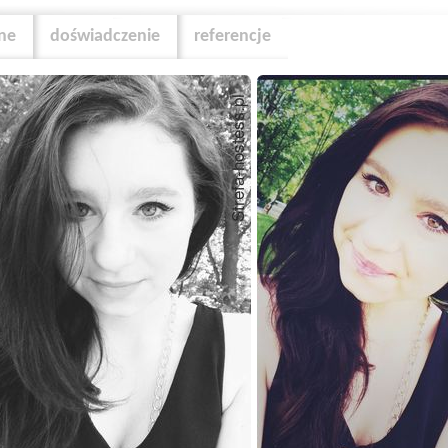
zne
doświadczenie
referencje