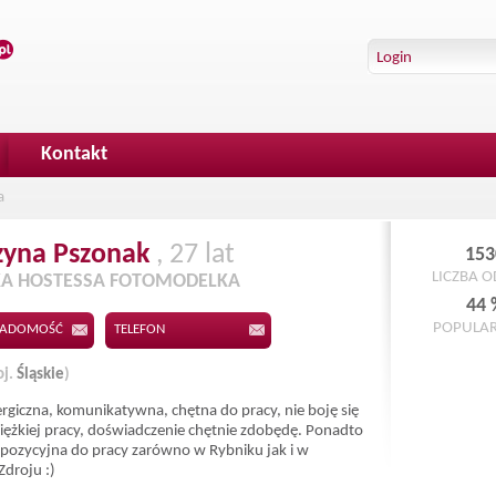
Kontakt
a
zyna
Pszonak
, 27 lat
153
LICZBA 
A HOSTESSA FOTOMODELKA
44 
POPULA
IADOMOŚĆ
TELEFON
j.
Śląskie
)
rgiczna, komunikatywna, chętna do pracy, nie boję się
iężkiej pracy, doświadczenie chętnie zdobędę. Ponadto
pozycyjna do pracy zarówno w Rybniku jak i w
Zdroju :)