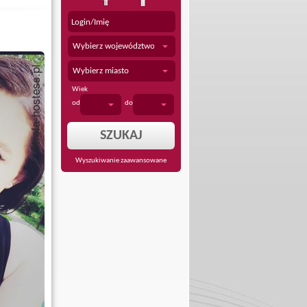
Wybierz województwo
Wybierz miasto
Wiek
od
do
Wyszukiwanie zaawansowane