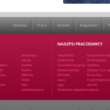
Hostessy
Praca
Kontakt
Regulamin
P
NAJLEPSI PRACODAWCY
AnnaMaria
Visual Effect
Grupa Promocyj
A2 Sp.zo.o
Jolanta
SUPER PLAY
PG Promotion
alena
Józefina
Lex Media Group Sp.
OneWay
z o.o.
lia
Żaneta
Stowarzyszenie
DNA sp. z o.o. sp
Rozwijamy Talenty
zyna
Wiktoria
KRYMAR
Firma Foto
Vivien
Lexus
Franki Hostessy i
Poszukiwacze
szka
Nina
Jago
StarPol
Przodków
Onlykinkyphotos
Wnękofoty Sebastian
Embassy
Wnęk