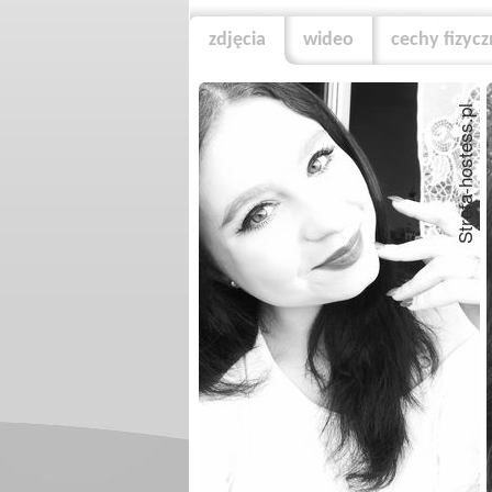
zdjęcia
wideo
cechy fizyc