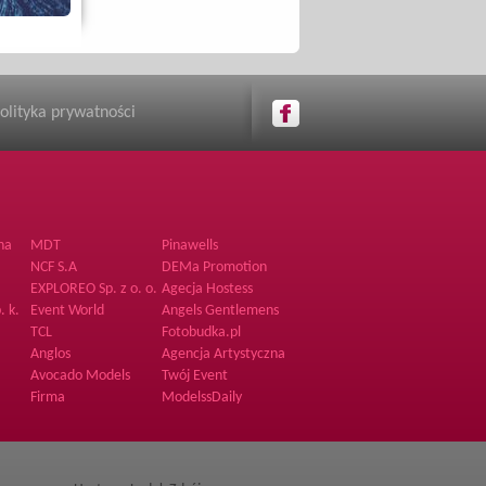
olityka prywatności
na
MDT
Pinawells
NCF S.A
DEMa Promotion
Polska Sp. z o.o. Sp.
EXPLOREO Sp. z o. o.
Agecja Hostess
Komandytowa
InPlus
. k.
Event World
Angels Gentlemens
Club
TCL
Fotobudka.pl
Anglos
Agencja Artystyczna
BrzArt
Avocado Models
Twój Event
Firma
ModelssDaily