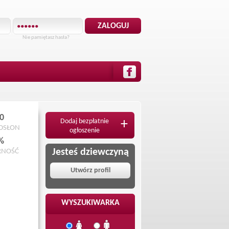
Nie pamiętasz hasła?
0
Dodaj bezpłatnie
+
ODSŁON
ogłoszenie
%
Jesteś dziewczyną
RNOŚĆ
Utwórz profil
WYSZUKIWARKA