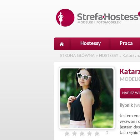
Hostessy
Praca
STRONA GŁÓWNA
»
HOSTESSY
»
Katarzyn
Katar
MODELK
NAPISZ W
Rybnik
(wo
Jestem ene
wyzwań i c
jestem dys
0
Jastrzębiu 