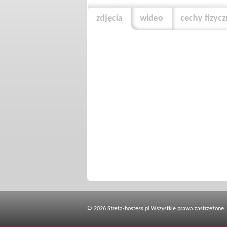
zdjęcia
wideo
cechy fizyc
© 2026 Strefa-hostess.pl Wszystkie prawa zastrzeżone.