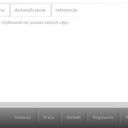
zne
doświadczenie
referencje
Użytkownik nie posiada żadnych zdjęć.
Hostessy
Praca
Kontakt
Regulamin
P