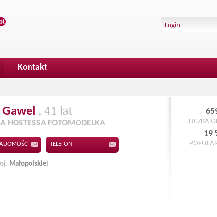
Kontakt
Gawel
, 41 lat
65
LICZBA 
A HOSTESSA FOTOMODELKA
19 
POPULA
IADOMOŚĆ
TELEFON
oj.
Małopolskie
)