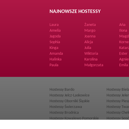
NAJNOWSZE HOSTESSY
Laura
Żaneta
Ańa
Amelia
Margo
Ilona
Jagoda
Joanna
Magd
Sophia
Alicja
Korne
Kinga
Julia
Katar
Amanda
Wiktoria
Ester
Halinka
Karolina
Agnie
Paula
Małgorzata
Emila
Hostessy Bardo
Hostessy Bie
Hostessy Jelcz-Laskowice
Hostessy Jele
Hostessy Oborniki Śląskie
Hostessy Pies
Hostessy Świerzawa
Hostessy Twa
Hostessy Brodnica
Hostessy Che
Hostessy Kowalewo Pomorskie
Hostessy Sępó
Hostessy Krasnobród
Hostessy Łuk