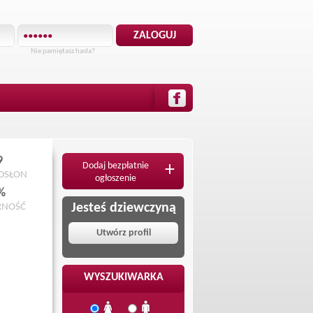
Nie pamiętasz hasła?
9
Dodaj bezpłatnie
+
ODSŁON
ogłoszenie
%
Jesteś dziewczyną
RNOŚĆ
Utwórz profil
WYSZUKIWARKA