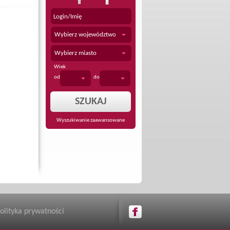
Wybierz województwo
Wybierz miasto
Wiek
od
do
Wyszukiwanie zaawansowane
olityka prywatności