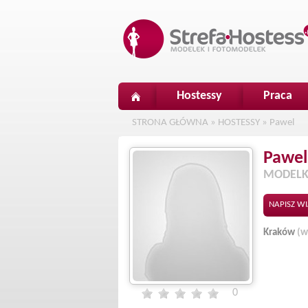
Hostessy
Praca
STRONA GŁÓWNA
»
HOSTESSY
»
Pawel
Pawel
MODELK
NAPISZ W
Kraków
(w
0