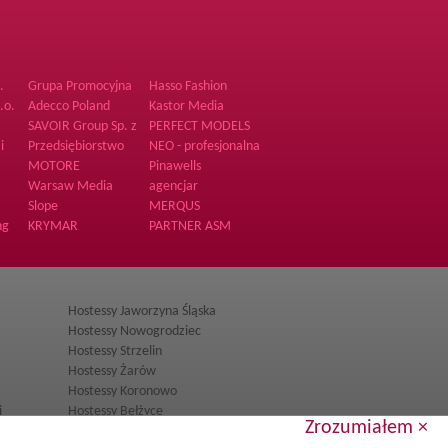
.
Grupa Promocyjna
Hasso Fashion
A2 Sp.zo.o
.o.
Adecco Poland
Kastor Media
Agencja Promocji i
SAVOIR Group Sp. z
PERFECT MODELS
Reklamy
o.o.
i
Przedsiębiorstwo
NEO - profesjonalna
e
Hutniczo Odlewnicze
organizacja imprez
MOTORE
Pinawells
Warsaw Media
agencjar
ency
House spółka z o.o.
Slope
MERQUS
ng
KRYMAR
PARTNER ASM
Hostessy Jaworzyna Śląska
Hostessy Nowogrodziec
Hostessy Strzelin
Hostessy Żarów
Hostessy Koronowo
i
Hostessy Bełżyce
Zrozumiałem ×
ie
Hostessy Piaski