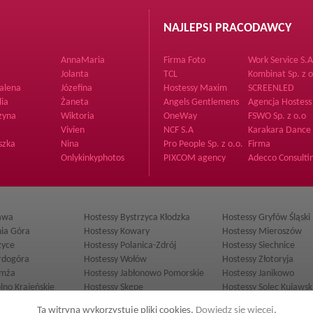
NAJLEPSI PRACODAWCY
AnnaMaria
Firma Foto
Work Service S.A
Jolanta
TCL
Kombinat Sp. z o
Sp.k.
alena
Józefina
Hostessy Maxim
SCREENLED
lia
Żaneta
Angels Gentlemens
Agencja Hostess 
Club
Modelek Creativ
zyna
Wiktoria
OneWay
FSWO Sp. z o.o
Agency
Vivien
NCF S.A
Karakara Dance
Recruitment Ag
szka
Nina
Pro People Sp. z o.o.
Firma
Onlykinkyphotos
PIXCOM agency
Adecco Consulti
Sp. z o.o.
lawa
Hostessy Bystrzyca Kłodzka
Hostessy Gryfów Śląski
nia Góra
Hostessy Kowary
Hostessy Mieroszów
zyce
Hostessy Polanica-Zdrój
Hostessy Siechnice
rdogóra
Hostessy Wołów
Hostessy Złotoryja
łmża
Hostessy Jabłonowo Pomorskie
Hostessy Janikowo
lno Krajeńskie
Hostessy Skępe
Hostessy Solec Kujawsk
ów
Hostessy Międzyrzec Podlaski
Hostessy Opole Lubelsk
Ta witryna wykorzystuje pliki cookies.
Dowiedz się więcej
.