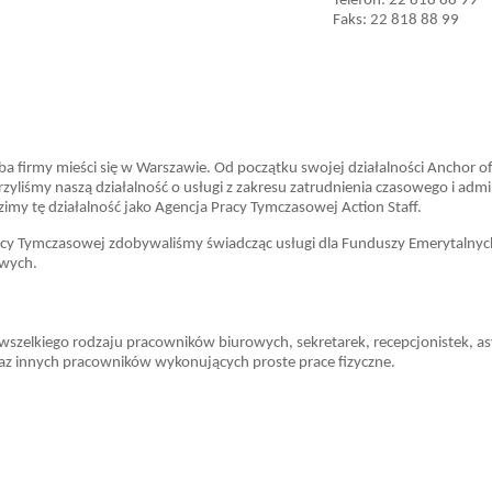
Telefon: 22 818 88 99
Faks: 22 818 88 99
iba firmy mieści się w Warszawie. Od początku swojej działalności Anchor o
yliśmy naszą działalność o usługi z zakresu zatrudnienia czasowego i admin
y tę działalność jako Agencja Pracy Tymczasowej Action Staff.
cy Tymczasowej zdobywaliśmy świadcząc usługi dla Funduszy Emerytalnyc
owych.
e wszelkiego rodzaju pracowników biurowych, sekretarek, recepcjonistek, as
raz innych pracowników wykonujących proste prace fizyczne.