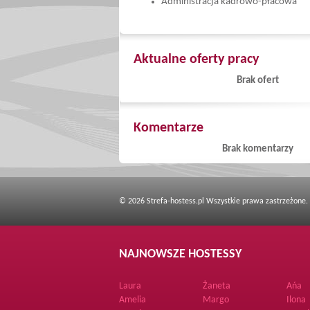
Administracja kadrowo-płacowa
Aktualne oferty pracy
Brak ofert
Komentarze
Brak komentarzy
© 2026 Strefa-hostess.pl Wszystkie prawa zastrzeżone.
NAJNOWSZE HOSTESSY
Laura
Żaneta
Ańa
Amelia
Margo
Ilona