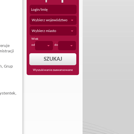
Wybierz województwo
Wybierz miasto
Wiek
od
do
feruje
istracji
h, Grup
Wyszukiwanie zaawansowane
ystentek,