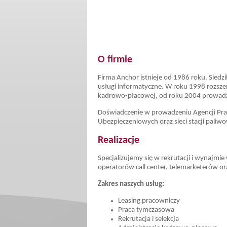
O firmie
Firma Anchor istnieje od 1986 roku. Siedz
usługi informatyczne. W roku 1998 rozszerz
kadrowo-płacowej, od roku 2004 prowadzim
Doświadczenie w prowadzeniu Agencji Pra
Ubezpieczeniowych oraz sieci stacji paliw
Realizacje
Specjalizujemy się w rekrutacji i wynajmi
operatorów call center, telemarketerów o
Zakres naszych usług:
Leasing pracowniczy
Praca tymczasowa
Rekrutacja i selekcja