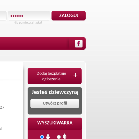
Nie pamiętasz hasła?
Dodaj bezpłatnie
+
ogłoszenie
Jesteś dziewczyną
Utwórz profil
227
WYSZUKIWARKA
pl