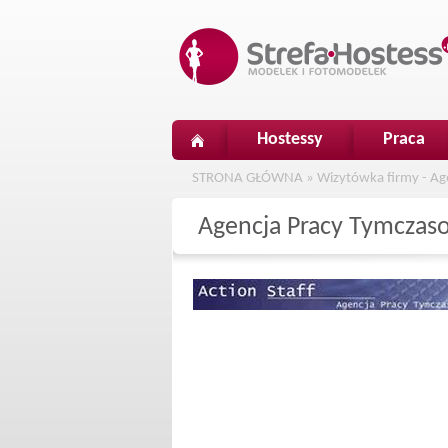
Hostessy
Praca
STRONA GŁÓWNA
»
Wizytówka firmy - Ag
Agencja Pracy Tymczaso