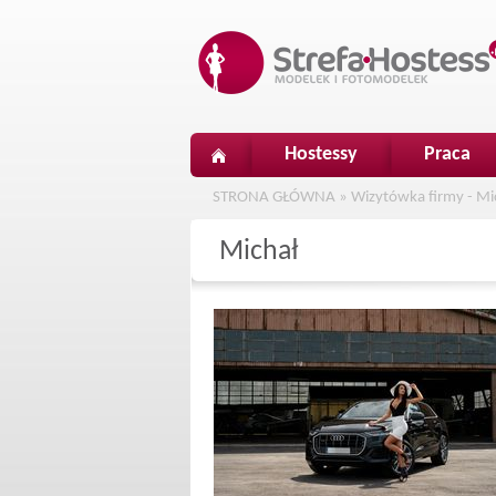
Hostessy
Praca
STRONA GŁÓWNA
»
Wizytówka firmy - Mi
Michał