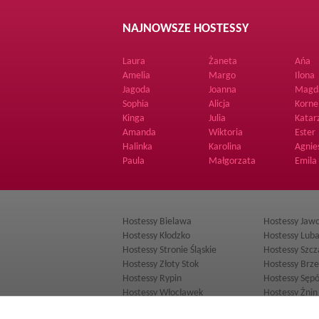
NAJNOWSZE HOSTESSY
Laura
Żaneta
Ańa
Amelia
Margo
Ilona
Jagoda
Joanna
Magd
Sophia
Alicja
Korne
Kinga
Julia
Katar
Amanda
Wiktoria
Ester
Halinka
Karolina
Agnie
Paula
Małgorzata
Emila
Hostessy Bielawa
Hostessy Jaw
Hostessy Kłodzko
Hostessy Lub
Hostessy Stronie Śląskie
Hostessy Szc
Hostessy Złoty Stok
Hostessy Brze
Hostessy Rypin
Hostessy Sępó
Hostessy Włocławek
Hostessy Żnin
Hostessy Ostrów Lubelski
Hostessy Par