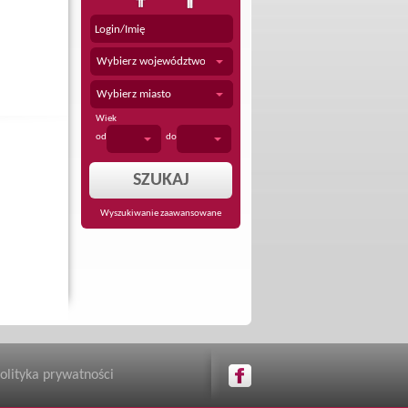
Wybierz województwo
Wybierz miasto
Wiek
od
do
Wyszukiwanie zaawansowane
olityka prywatności