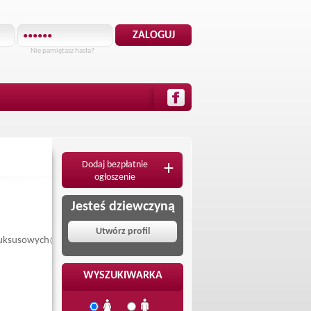
Nie pamiętasz hasła?
Dodaj bezpłatnie
+
ogłoszenie
Jesteś dziewczyną
Utwórz profil
uksusowych@gmail.com
WYSZUKIWARKA