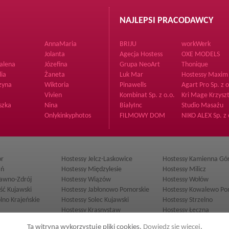
NAJLEPSI PRACODAWCY
AnnaMaria
BRIJU
workWerk
Jolanta
Agecja Hostess
OXE MODELS
InPlus
alena
Józefina
Grupa NeoArt
Thonique
lia
Żaneta
Luk Mar
Hostessy Maxim
zyna
Wiktoria
Pinawells
Agart Pro Sp. z o
Vivien
Kombinat Sp. z o.o.
Kri Mage Krzysz
Sp.k.
Zdrzałka
szka
Nina
BialyInc
Studio Masażu
Onlykinkyphotos
FILMOWY DOM
NIKO ALEX Sp. z 
PRODUKCYJNY
or
Hostessy Jelcz-Laskowice
Hostessy Kamienna Gó
ań
Hostessy Międzylesie
Hostessy Milicz
zawno-Zdrój
Hostessy Wiązów
Hostessy Wołów
ść Kujawski
Hostessy Jabłonowo Pomorskie
Hostessy Kowalewo Po
lno Krajeńskie
Hostessy Solec Kujawski
Hostessy Strzelno
Hostessy Krasnystaw
Hostessy Łęczna
czew
Hostessy Radzyń Podlaski
Hostessy Rejowiec Fab
Ta witryna wykorzystuje pliki cookies.
Dowiedz się więcej
.