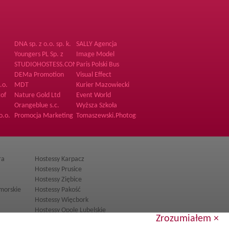
DNA sp. z o.o. sp. k.
SALLY Agencja
Hostess i
Youngers PL Sp. z
Image Model
Promotorów
o.o.
Management
STUDIOHOSTESS.COM
Paris Polski Bus
DEMa Promotion
Visual Effect
Polska Sp. z o.o. Sp.
.o.
MDT
Kurier Mazowiecki
Komandytowa
tof
Nature Gold Ltd
Event World
Orangeblue s.c.
Wyższa Szkoła
Techniczna w
o.o.
Promocja Marketing
Tomaszewski.Photography
Katowicach
ra
Hostessy Karpacz
Hostessy Prusice
Hostessy Ziębice
morskie
Hostessy Pakość
Hostessy Więcbork
Hostessy Opole Lubelskie
Zrozumiałem ×
ryczny
Hostessy Świdnik