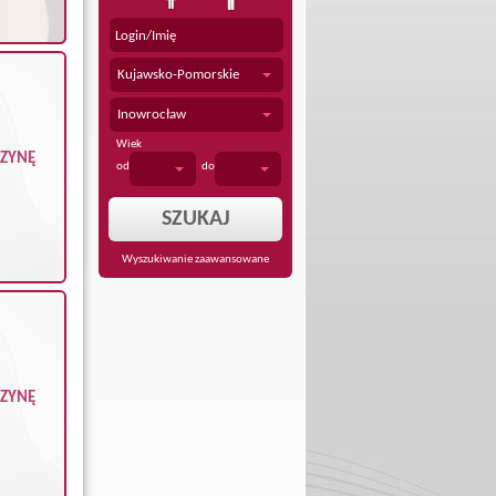
Kujawsko-Pomorskie
Inowrocław
Wiek
CZYNĘ
od
do
Wyszukiwanie zaawansowane
CZYNĘ