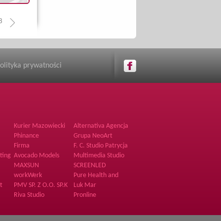
8
olityka prywatności
Kurier Mazowiecki
Alternativa Agencja
ka
Hostess
Phinance
Grupa NeoArt
Firma
F. C. Studio Patrycja
Bogdanowicz
ting
Avocado Models
Multimedia Studio
MAXSUN
SCREENLED
workWerk
Pure Health and
Fitness
t
PMV SP. Z O.O. SP.K
Luk Mar
Riva Studio
Pronline