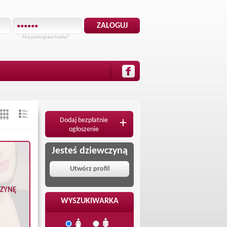
Nie pamiętasz hasła?
Dodaj bezpłatnie
+
ogłoszenie
Jesteś dziewczyną
Utwórz profil
CZYNĘ
WYSZUKIWARKA