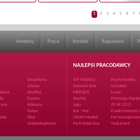
1
2
3
4
5
6
7
Hostessy
Praca
Kontakt
Regulamin
P
NAJLEPSI PRACODAWCY
AnnaMaria
VIP MODELS
Pearls Models
Joanna Jankows
Jolanta
Dynamic Box
recruiter
clubs.dancers
alena
Józefina
MERQUS
Lexus
agency
lia
Żaneta
StarPol
Promocja Marke
zyna
Wiktoria
Jago
JTI SP. ZO.O
Vivien
Kot - Hot
Franki Hostessy i
Poszukiwacze
szka
Nina
OSOM Models
Fox managemen
Przodków
Onlykinkyphotos
Paris Polski Bus
Twój Event