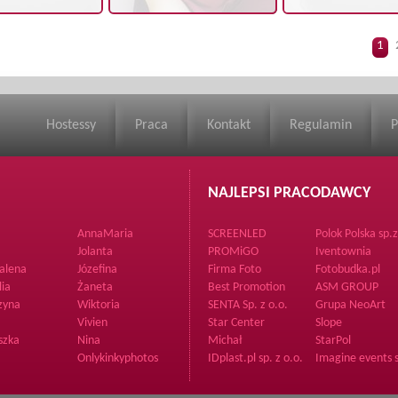
1
Hostessy
Praca
Kontakt
Regulamin
P
NAJLEPSI PRACODAWCY
AnnaMaria
SCREENLED
Polok Polska sp.
Jolanta
PROMiGO
Iventownia
alena
Józefina
Firma Foto
Fotobudka.pl
lia
Żaneta
Best Promotion
ASM GROUP
zyna
Wiktoria
SENTA Sp. z o.o.
Grupa NeoArt
Vivien
Star Center
Slope
szka
Nina
Michał
StarPol
Onlykinkyphotos
IDplast.pl sp. z o.o.
Imagine events s
o.o.