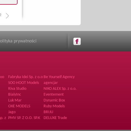
2
olityka prywatności
zoo
Fabryka Idei Sp. z o.o
Be Yourself Agency
SOO HOOT Models
agencjar
Riva Studio
NIKO ALEX Sp. z o.o.
BialyInc
Eventement
Luk Mar
Dynamic Box
OXE MODELS
Ruby Models
Jago
BRIJU
p. z
PMV SP. Z O.O. SP.K
DELUXE Trade