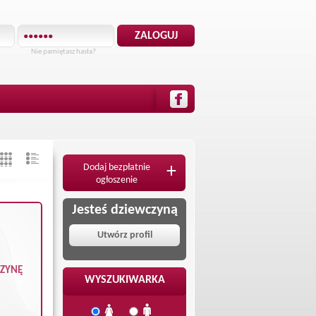
Nie pamiętasz hasła?
Dodaj bezpłatnie
+
ogłoszenie
Jesteś dziewczyną
Utwórz profil
CZYNĘ
WYSZUKIWARKA