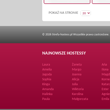
POKAŻ NA STRONIE
© 2026 Strefa-hostess.pl Wszystkie prawa zastrzeżone.
NAJNOWSZE HOSTESSY
Laura
Żaneta
Ańa
Amelia
Margo
Ilona
Jagoda
Joanna
Magd
Sophia
Alicja
Korne
Kinga
Julia
Katar
Amanda
Wiktoria
Ester
Halinka
Karolina
Agnie
Paula
Małgorzata
Emila