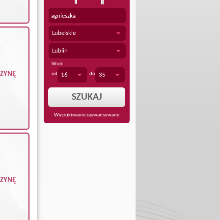
Lubelskie
Lublin
Wiek
CZYNĘ
od
do
16
35
Wyszukiwanie zaawansowane
CZYNĘ