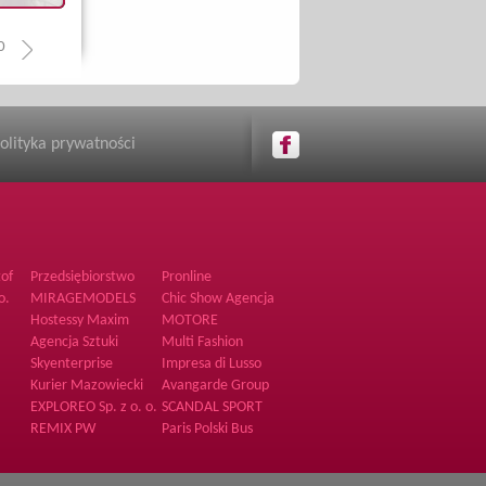
0
olityka prywatności
tof
Przedsiębiorstwo
Pronline
Hutniczo Odlewnicze
o.
MIRAGEMODELS
Chic Show Agencja
hostess i modelek
Hostessy Maxim
MOTORE
Agencja Sztuki
Multi Fashion
Piękna
Skyenterprise
Impresa di Lusso
Supporto Sp. z o.o.
Kurier Mazowiecki
Avangarde Group
EXPLOREO Sp. z o. o.
SCANDAL SPORT
REMIX PW
Paris Polski Bus