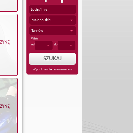
Małopolskie
Tarnów
Wiek
CZYNĘ
od
do
Wyszukiwanie zaawansowane
CZYNĘ