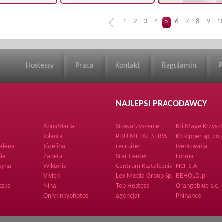
1
2
3
4
5
6
7
8
9
1
Hostessy
Praca
Kontakt
Regulamin
P
NAJLEPSI PRACODAWCY
AnnaMaria
Stowarzyszenie
Kri Mage Krzysz
Rozwijamy Talenty
Zdrzałka
Jolanta
PHU METAL-SERW
Kh kipper sp. zo.
alena
Józefina
recruiter
Iventownia
clubs.dancers
lia
Żaneta
Star Center
Forma
agency
zyna
Wiktoria
Centrum Kształcenia
NCF S.A
Językowego The
Vivien
Lex Media Group Sp.
BEHOLD.pl
Point
z o.o.
szka
Nina
Top Hostess
Orangeblue s.c.
Onlykinkyphotos
agencjar
Phinance