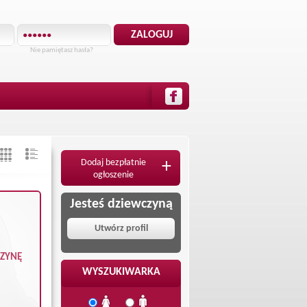
Nie pamiętasz hasła?
Dodaj bezpłatnie
+
ogłoszenie
Jesteś dziewczyną
Utwórz profil
CZYNĘ
WYSZUKIWARKA