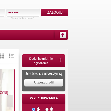
Nie pamiętasz hasła?
Dodaj bezpłatnie
+
ogłoszenie
Jesteś dziewczyną
Utwórz profil
CZYNĘ
WYSZUKIWARKA