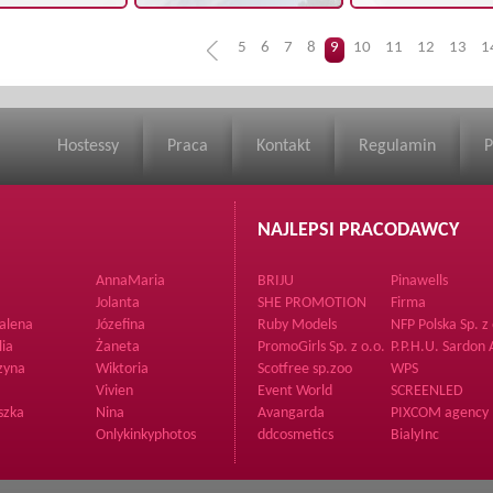
5
6
7
8
9
10
11
12
13
1
Hostessy
Praca
Kontakt
Regulamin
P
NAJLEPSI PRACODAWCY
AnnaMaria
BRIJU
Pinawells
Jolanta
SHE PROMOTION
Firma
Agencja Hostess i
alena
Józefina
Ruby Models
NFP Polska Sp. z 
Modelek
lia
Żaneta
PromoGirls Sp. z o.o.
P.P.H.U. Sardon
Jedlicka Tutaj
zyna
Wiktoria
Scotfree sp.zoo
WPS
Vivien
Event World
SCREENLED
szka
Nina
Avangarda
PIXCOM agency
Magazine
Onlykinkyphotos
ddcosmetics
BialyInc