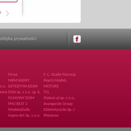
4
olityka prywatności
Firma
F. C. Studio Patrycja
Bogdanowicz
MKM KADRY
Pearls Models
Joanna Jankowska
o.o.
DETEKTYW ADSW
MOTORE
 Anna
DNA sp. z o.o. sp. k.
TCL
FILMOWY DOM
IDplast.pl sp. z o.o.
PRODUKCYJNY
PHU BEST 2
Avangarde Group
ModelssDaily
EDietetycznie Sp. z
o.o.
Impre-Art Sp. z o.o.
Phinance