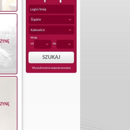
Śląskie
Katowice
Wiek
CZYNĘ
od
do
Wyszukiwanie zaawansowane
CZYNĘ