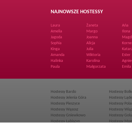
NAJNOWSZE HOSTESSY
Laura
Żaneta
Ańa
Amelia
Margo
Ilona
Jagoda
Joanna
Magd
Sophia
Alicja
Korne
Kinga
Julia
Katar
Amanda
Wiktoria
Ester
Halinka
Karolina
Agnie
Paula
Małgorzata
Emila
Hostessy Bardo
Hostessy Bol
Hostessy Jelenia Góra
Hostessy Ląde
Hostessy Pieszyce
Hostessy Pola
Hostessy Wąsosz
Hostessy Wią
Hostessy Gniewkowo
Hostessy Gol
Hostessy Łabiszyn
Hostessy Mog
Hostessy Skępe
Hostessy Świe