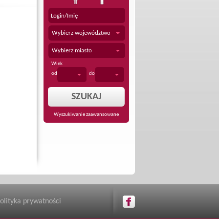
Wybierz województwo
Wybierz miasto
Wiek
od
do
Wyszukiwanie zaawansowane
olityka prywatności