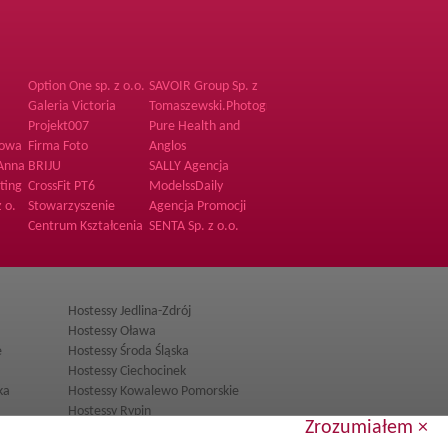
Option One sp. z o.o.
SAVOIR Group Sp. z
Sp.K.
o.o.
Galeria Victoria
Tomaszewski.Photography
Projekt007
Pure Health and
Fitness
sowa
Firma Foto
Anglos
 Anna
BRIJU
SALLY Agencja
Hostess i
ting
CrossFit PT6
ModelssDaily
Promotorów
z o.
Stowarzyszenie
Agencja Promocji
Rozwijamy Talenty
RENCOM
Centrum Kształcenia
SENTA Sp. z o.o.
Językowego The
Point
Hostessy Jedlina-Zdrój
Hostessy Oława
e
Hostessy Środa Śląska
Hostessy Ciechocinek
ka
Hostessy Kowalewo Pomorskie
Hostessy Rypin
Zrozumiałem ×
Hostessy Bełżyce