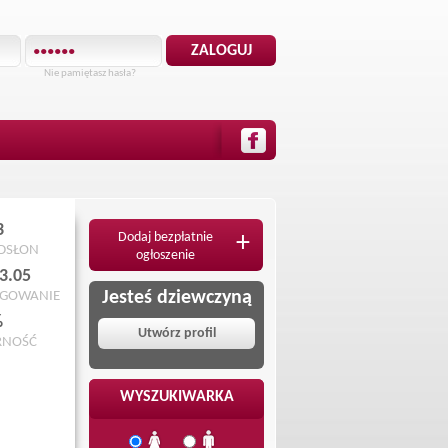
Nie pamiętasz hasła?
3
Dodaj bezpłatnie
+
ODSŁON
ogłoszenie
3.05
Jesteś dziewczyną
OGOWANIE
%
Utwórz profil
RNOŚĆ
WYSZUKIWARKA