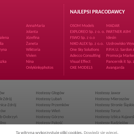
NAJLEPSI PRACODAWCY
AnnaMaria
OSOM Models
MADAR
Jolanta
EXPLOREO Sp. z o. o.
PARTNER ASM
alena
Józefina
FSWO Sp. z o.o
Idesin
lia
Żaneta
NIKO ALEX Sp. z o.o.
Uzdrowisko Wy
S.A.
zyna
Wiktoria
One Sky Solutions
P.P.H.U. Sardon
Jedlicka Tutaj
Vivien
Adecco Consulting
Promocja Marke
Sp. z o.o.
szka
Nina
Visual Effect
Pancernik it Sp. 
o.
Onlykinkyphotos
OXE MODELS
Avangarda
Magazine
ków
Hostessy Głogów
Hostessy Jawor
k-Zdrój
Hostessy Lubań
Hostessy Mieroszów
nica-Zdrój
Hostessy Przemków
Hostessy Stronie Śląski
zów
Hostessy Wleń
Hostessy Toruń
ub-Dobrzyń
Hostessy Górzno
Hostessy Izbica Kujaws
ilno
Hostessy Pakość
Hostessy Radziejów
cie
Hostessy Tuchola
Hostessy Lublin
Ta witryna wykorzystuje pliki cookies.
Dowiedz się więcej
.