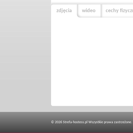
zdjęcia
wideo
cechy fizyc
© 2026 Strefa-hostess.pl Wszystkie prawa zastrzeżone.