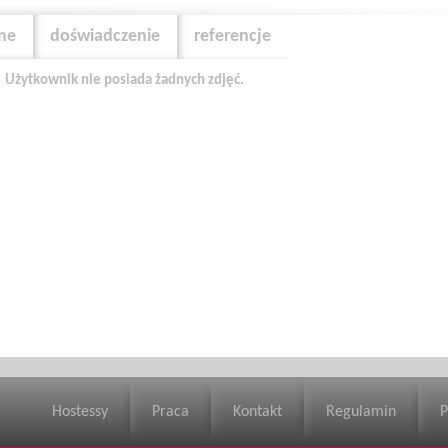
zne
doświadczenie
referencje
Użytkownik nie posiada żadnych zdjęć.
Hostessy
Praca
Kontakt
Regulamin
P