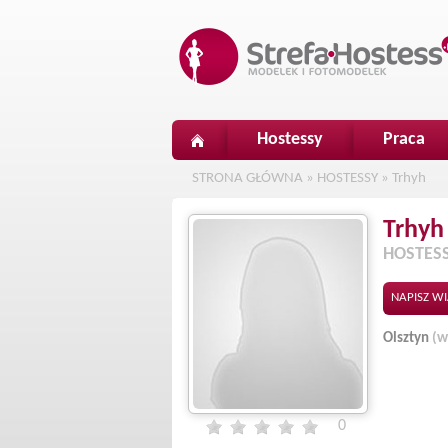
Hostessy
Praca
STRONA GŁÓWNA
»
HOSTESSY
»
Trhyh
Trhyh
HOSTES
NAPISZ W
Olsztyn
(w
0