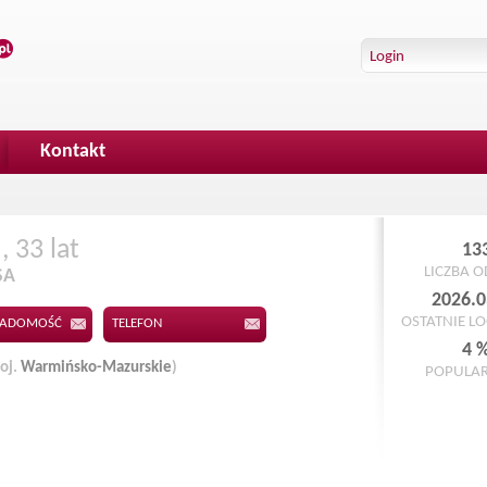
Kontakt
, 33 lat
13
LICZBA 
SA
2026.0
OSTATNIE L
IADOMOŚĆ
TELEFON
4 
oj.
Warmińsko-Mazurskie
)
POPULA