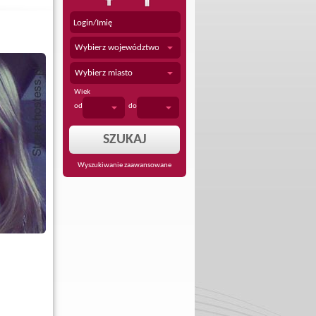
Wybierz województwo
Wybierz miasto
Wiek
od
do
Wyszukiwanie zaawansowane