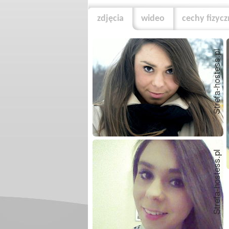
zdjęcia
wideo
cechy fizyc