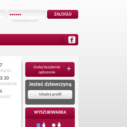
Nie pamiętasz hasła?
7
Dodaj bezpłatnie
+
ODSŁON
ogłoszenie
3.10
Jesteś dziewczyną
OGOWANIE
%
Utwórz profil
RNOŚĆ
WYSZUKIWARKA