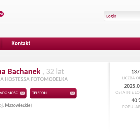
Kontakt
na
Bachanek
, 32 lat
137
LICZBA 
A HOSTESSA FOTOMODELKA
2025.0
OSTATNIE L
IADOMOŚĆ
TELEFON
40 
oj.
Mazowieckie
)
POPULA