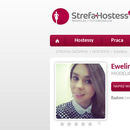
Hostessy
Praca
STRONA GŁÓWNA
»
HOSTESSY
»
Ewelina
Eweli
MODELK
NAPISZ W
Radom
(w
0