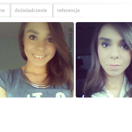
zne
doświadczenie
referencje