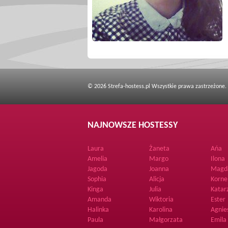
© 2026 Strefa-hostess.pl Wszystkie prawa zastrzeżone.
NAJNOWSZE HOSTESSY
Laura
Żaneta
Ańa
Amelia
Margo
Ilona
Jagoda
Joanna
Magd
Sophia
Alicja
Korne
Kinga
Julia
Katar
Amanda
Wiktoria
Ester
Halinka
Karolina
Agnie
Paula
Małgorzata
Emila