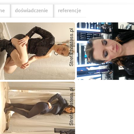
zne
doświadczenie
referencje