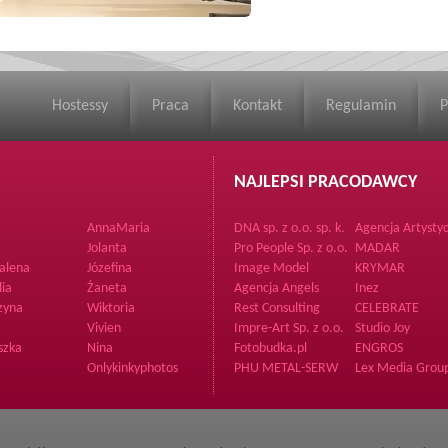
Hostessy
Praca
Kontakt
Regulamin
P
NAJLEPSI PRACODAWCY
AnnaMaria
DNA sp. z o.o. sp. k.
Agencja Artysty
BrzArt
Jolanta
Pro People Sp. z o.o.
MADAR
alena
Józefina
Image Model
KRYMAR
Management
lia
Żaneta
Agencja Angels
Inez
zyna
Wiktoria
Rest Consulting
CELEBRATE
Vivien
Impre-Art Sp. z o.o.
Studio Joy
szka
Nina
Fotobudka.pl
ENGROS
Onlykinkyphotos
PHU METAL-SERW
Lex Media Group
z o.o.