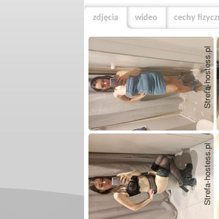
zdjęcia
wideo
cechy fizyc