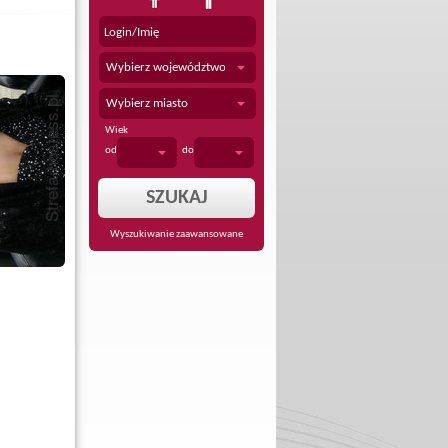
Wybierz województwo
Wybierz miasto
Wiek
od
do
Wyszukiwanie zaawansowane