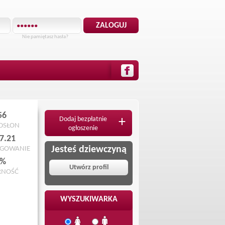
Nie pamiętasz hasła?
56
Dodaj bezpłatnie
+
ODSŁON
ogłoszenie
7.21
Jesteś dziewczyną
OGOWANIE
 %
Utwórz profil
RNOŚĆ
WYSZUKIWARKA