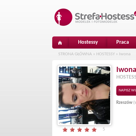
Hostessy
Praca
STRONA GŁÓWNA
»
HOSTESSY
»
Iwona
Iwon
HOSTES
NAPISZ W
Rzeszów
(
5