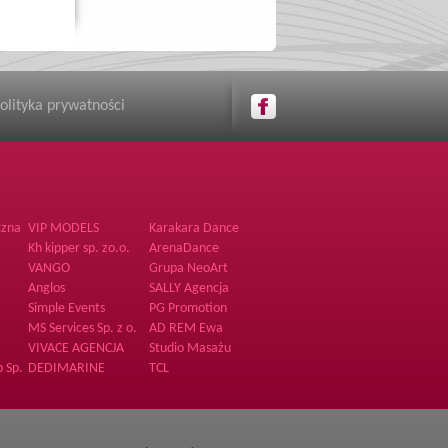
olityka prywatności
czna
VIP MODELS
Karakara Dance
Recruitment Agency
Kh kipper sp. zo.o.
ArenaDance
VANGO
Grupa NeoArt
Anglos
SALLY Agencja
Hostess i
Simple Events
PG Promotion
Promotorów
MS Services Sp. z o.
AD REM Ewa
o.
Ochman
VIVACE AGENCJA
Studio Masażu
HOSTESS I MODELEK
 Sp.
DEDIMARINE
TCL