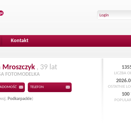
Kontakt
a
Mroszczyk
, 39 lat
135
LICZBA 
SA FOTOMODELKA
2026.0
OSTATNIE L
IADOMOŚĆ
TELEFON
100
woj.
Podkarpackie
)
POPULA