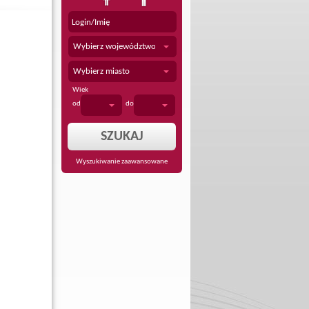
Wybierz województwo
Wybierz miasto
Wiek
od
do
Wyszukiwanie zaawansowane