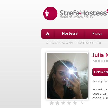
Hostessy
Praca
STRONA GŁÓWNA
»
HOSTESSY
»
Julia
Julia
MODELK
NAPISZ W
Jastrzębie
Poszukuje 
uczę oraz 
osobą. Uśm
0