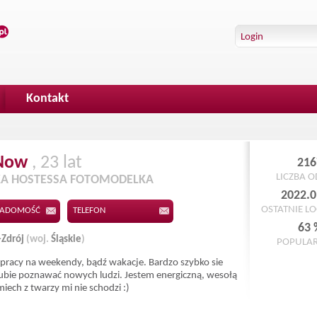
Kontakt
Now
, 23 lat
216
LICZBA 
A HOSTESSA FOTOMODELKA
2022.0
OSTATNIE L
IADOMOŚĆ
TELEFON
63 
-Zdrój
(woj.
Śląskie
)
POPULA
pracy na weekendy, bądź wakacje. Bardzo szybko sie
lubie poznawać nowych ludzi. Jestem energiczną, wesołą
iech z twarzy mi nie schodzi :)