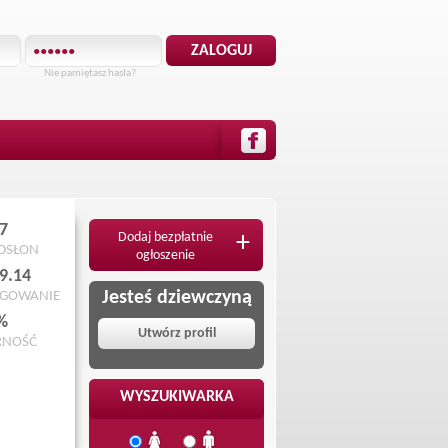
Nie pamiętasz hasła?
7
Dodaj bezpłatnie
+
ODSŁON
ogłoszenie
9.14
Jesteś dziewczyną
OGOWANIE
%
Utwórz profil
RNOŚĆ
WYSZUKIWARKA