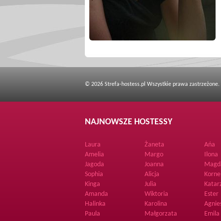
© 2026 Strefa-hostess.pl Wszystkie prawa zastrzeżone.
NAJNOWSZE HOSTESSY
Laura
Żaneta
Ańa
Amelia
Margo
Ilona
Jagoda
Joanna
Magd
Sophia
Alicja
Korne
Kinga
Julia
Katar
Amanda
Wiktoria
Ester
Halinka
Karolina
Agnie
Paula
Małgorzata
Emila