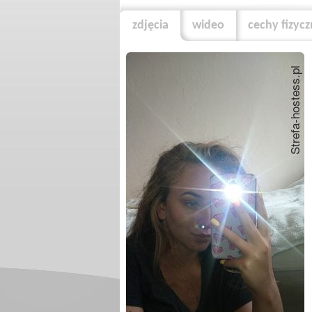
zdjęcia
wideo
cechy fizyc