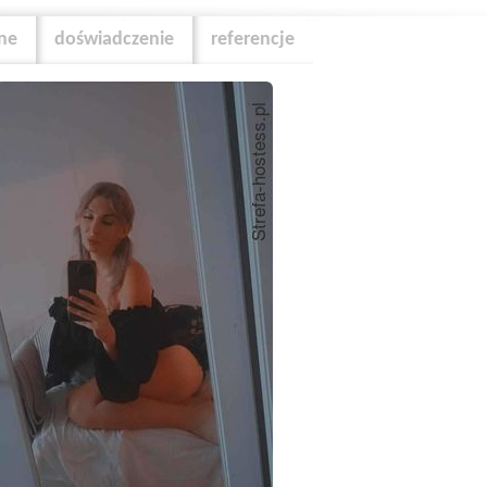
zne
doświadczenie
referencje