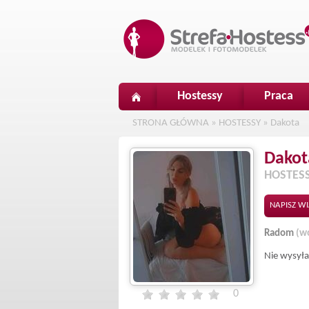
Hostessy
Praca
STRONA GŁÓWNA
»
HOSTESSY
»
Dakota
Dakot
HOSTES
NAPISZ W
Radom
(w
Nie wysyła
0