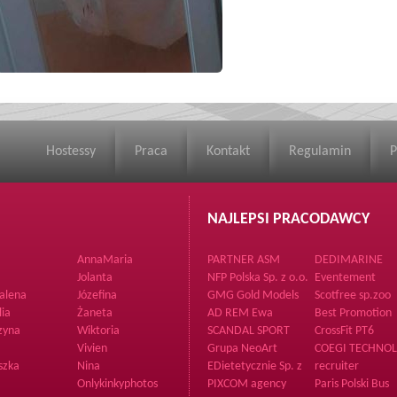
Hostessy
Praca
Kontakt
Regulamin
P
NAJLEPSI PRACODAWCY
AnnaMaria
PARTNER ASM
DEDIMARINE
Jolanta
NFP Polska Sp. z o.o.
Eventement
alena
Józefina
GMG Gold Models
Scotfree sp.zoo
Group
lia
Żaneta
AD REM Ewa
Best Promotion
Ochman
zyna
Wiktoria
SCANDAL SPORT
CrossFit PT6
Vivien
Grupa NeoArt
COEGI TECHNO
Piotr Augustyne
szka
Nina
EDietetycznie Sp. z
recruiter
o.o.
clubs.dancers
Onlykinkyphotos
PIXCOM agency
Paris Polski Bus