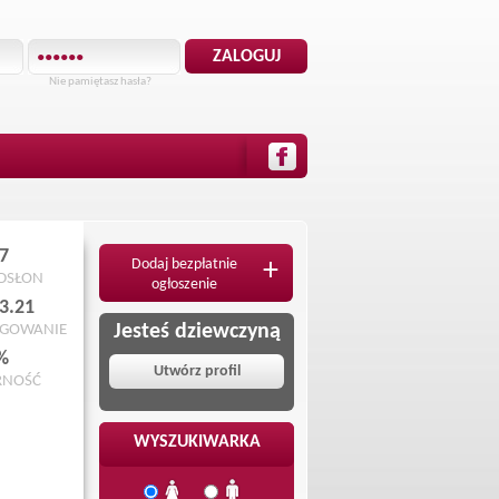
Nie pamiętasz hasła?
7
Dodaj bezpłatnie
+
ODSŁON
ogłoszenie
3.21
Jesteś dziewczyną
OGOWANIE
%
Utwórz profil
RNOŚĆ
WYSZUKIWARKA