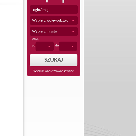
Wybierz województwo
Wybierz miasto
Wiek
od
do
Wyszukiwanie zaawansowane