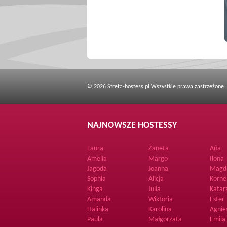
© 2026 Strefa-hostess.pl Wszystkie prawa zastrzeżone.
NAJNOWSZE HOSTESSY
Laura
Żaneta
Ańa
Amelia
Margo
Ilona
Jagoda
Joanna
Magd
Sophia
Alicja
Korne
Kinga
Julia
Katar
Amanda
Wiktoria
Ester
Halinka
Karolina
Agnie
Paula
Małgorzata
Emila