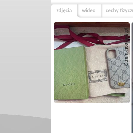
zdjęcia
wideo
cechy fizyc