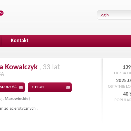
Kontakt
a
Kowalczyk
, 33 lat
139
LICZBA 
SA
2025.0
OSTATNIE L
IADOMOŚĆ
TELEFON
40 
oj.
Mazowieckie
)
POPULA
m zdjęć erotycznych .