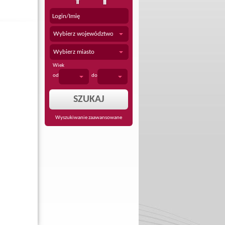
Wybierz województwo
Wybierz miasto
Wiek
od
do
Wyszukiwanie zaawansowane