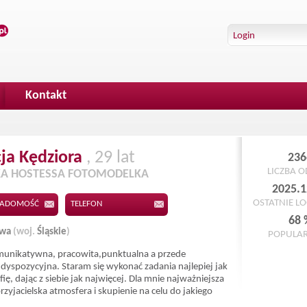
Kontakt
cja
Kędziora
, 29 lat
236
LICZBA 
A HOSTESSA FOTOMODELKA
2025.1
OSTATNIE L
IADOMOŚĆ
TELEFON
68 
owa
(woj.
Śląskie
)
POPULA
munikatywna, pracowita,punktualna a przede
dyspozycyjna. Staram się wykonać zadania najlepiej jak
fię, dając z siebie jak najwięcej. Dla mnie najważniejsza
przyjacielska atmosfera i skupienie na celu do jakiego