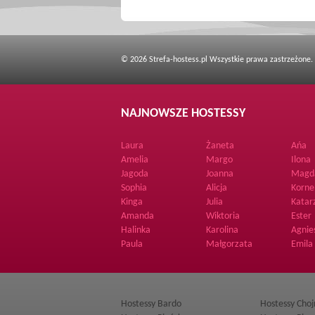
© 2026 Strefa-hostess.pl Wszystkie prawa zastrzeżone.
NAJNOWSZE HOSTESSY
Laura
Żaneta
Ańa
Amelia
Margo
Ilona
Jagoda
Joanna
Magd
Sophia
Alicja
Korne
Kinga
Julia
Katar
Amanda
Wiktoria
Ester
Halinka
Karolina
Agnie
Paula
Małgorzata
Emila
Hostessy Bardo
Hostessy Cho