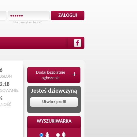
Nie pamiętasz hasła?
6
Dodaj bezpłatnie
+
ODSŁON
ogłoszenie
2.18
Jesteś dziewczyną
OGOWANIE
%
Utwórz profil
RNOŚĆ
WYSZUKIWARKA