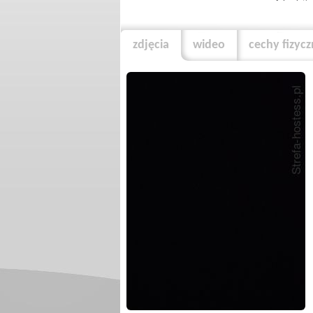
zdjęcia
wideo
cechy fizyc