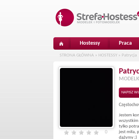
Hostessy
Praca
STRONA GŁÓWNA
»
HOSTESSY
»
Patrycja
Patry
MODELK
NAPISZ W
Częstoch
Jestem ko
wszystkim 
tylko potra
0
jest miła, 
dążymy ;)