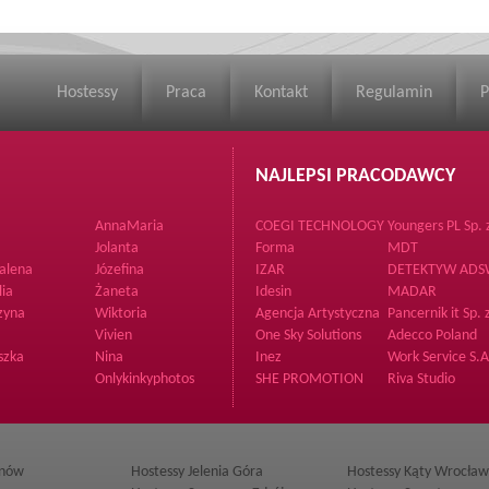
Hostessy
Praca
Kontakt
Regulamin
P
NAJLEPSI PRACODAWCY
AnnaMaria
COEGI TECHNOLOGY
Youngers PL Sp. 
Piotr Augustynek
o.o.
Jolanta
Forma
MDT
alena
Józefina
IZAR
DETEKTYW AD
lia
Żaneta
Idesin
MADAR
zyna
Wiktoria
Agencja Artystyczna
Pancernik it Sp. 
BrzArt
o.
Vivien
One Sky Solutions
Adecco Poland
szka
Nina
Inez
Work Service S.A
Onlykinkyphotos
SHE PROMOTION
Riva Studio
Agencja Hostess i
Modelek
jnów
Hostessy Jelenia Góra
Hostessy Kąty Wrocław