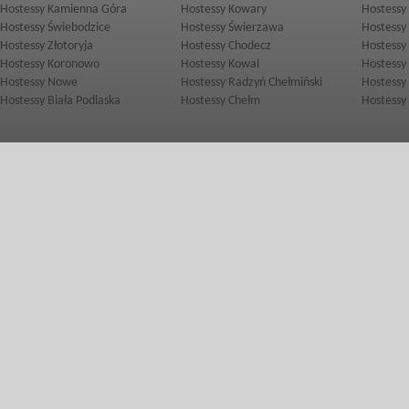
Hostessy Kamienna Góra
Hostessy Kowary
Hostessy
Hostessy Świebodzice
Hostessy Świerzawa
Hostessy
Hostessy Złotoryja
Hostessy Chodecz
Hostessy
Hostessy Koronowo
Hostessy Kowal
Hostessy
Hostessy Nowe
Hostessy Radzyń Chełmiński
Hostessy
Hostessy Biała Podlaska
Hostessy Chełm
Hostessy