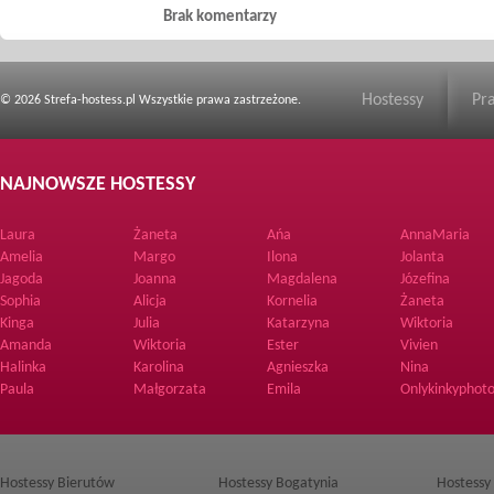
Brak komentarzy
Hostessy
Pr
© 2026 Strefa-hostess.pl Wszystkie prawa zastrzeżone.
NAJNOWSZE HOSTESSY
Laura
Żaneta
Ańa
AnnaMaria
Amelia
Margo
Ilona
Jolanta
Jagoda
Joanna
Magdalena
Józefina
Sophia
Alicja
Kornelia
Żaneta
Kinga
Julia
Katarzyna
Wiktoria
Amanda
Wiktoria
Ester
Vivien
Halinka
Karolina
Agnieszka
Nina
Paula
Małgorzata
Emila
Onlykinkyphoto
Hostessy Bierutów
Hostessy Bogatynia
Hostessy