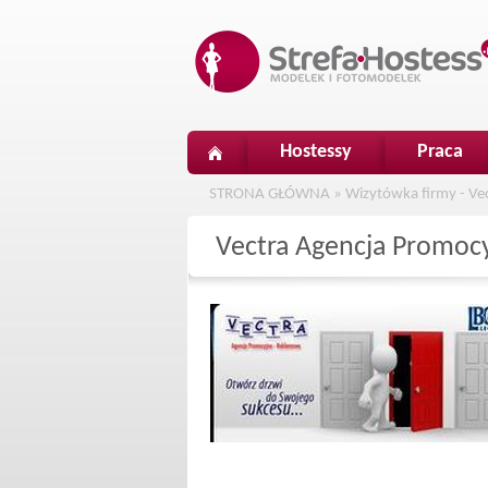
Hostessy
Praca
STRONA GŁÓWNA
»
Wizytówka firmy - V
Vectra Agencja Promo