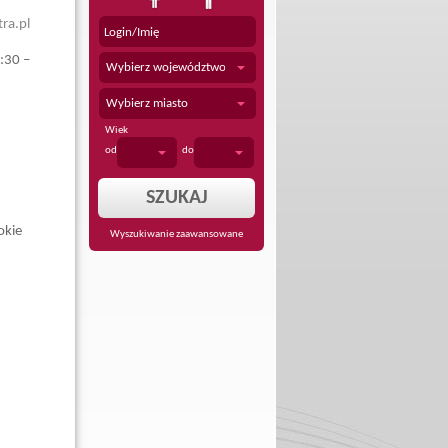
ra.pl
:30 –
Wybierz województwo
Wybierz miasto
Wiek
od
do
okie
Wyszukiwanie zaawansowane