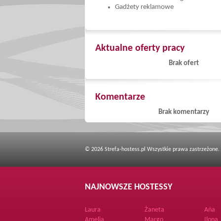
Gadżety reklamowe
Aktualne oferty pracy
Brak ofert
Komentarze
Brak komentarzy
© 2026 Strefa-hostess.pl Wszystkie prawa zastrzeżone.
NAJNOWSZE HOSTESSY
Laura
Żaneta
Ańa
Amelia
Margo
Ilona