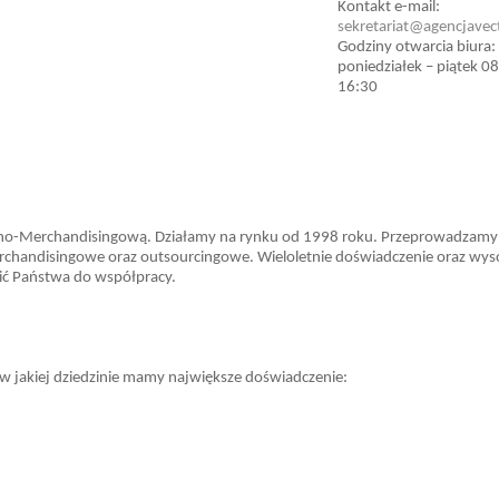
Kontakt e-mail:
sekretariat@agencjavect
Godziny otwarcia biura:
poniedziałek – piątek 08
16:30
no-Merchandisingową. Działamy na rynku od 1998 roku. Przeprowadzamy
rchandisingowe oraz outsourcingowe. Wieloletnie doświadczenie oraz wys
ić Państwa do współpracy.
 w jakiej dziedzinie mamy największe doświadczenie: