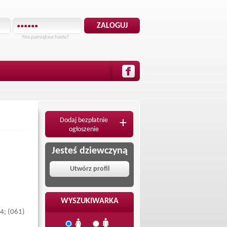
Nie pamiętasz hasła?
Dodaj bezpłatnie
+
ogłoszenie
Jesteś dziewczyną
Utwórz profil
WYSZUKIWARKA
54; (061)