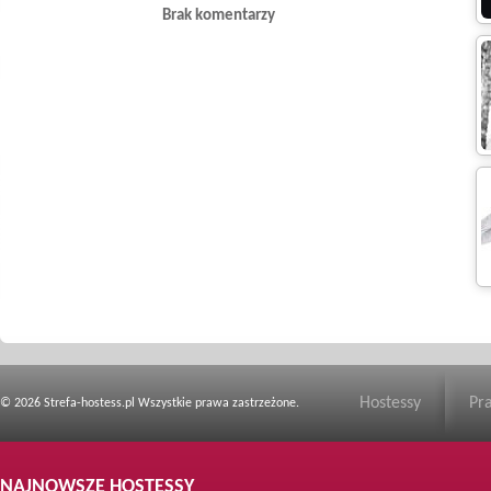
Brak komentarzy
Hostessy
Pr
© 2026 Strefa-hostess.pl Wszystkie prawa zastrzeżone.
NAJNOWSZE HOSTESSY