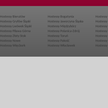
Hostessy Bierutów
Hostessy Bogatynia
Hostessy
Hostessy Gryfów Śląski
Hostessy Jaworzyna Śląska
Hostessy
Hostessy Lwówek Śląski
Hostessy Międzybórz
Hostessy 
Hostessy Piława Górna
Hostessy Polanica-Zdrój
Hostessy
Hostessy Złoty Stok
Hostessy Toruń
Hostess
Hostessy Nowe
Hostessy Pakość
Hostessy
Hostessy Więcbork
Hostessy Włocławek
Hostessy