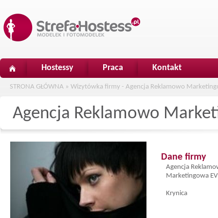
Hostessy
Praca
Kontakt
STRONA GŁÓWNA
»
Wizytówka firmy - Agencja Reklamowo Marketin
Agencja Reklamowo Marke
Dane firmy
Agencja Reklam
Marketingowa E
Krynica