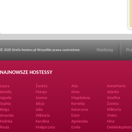
Hostessy
Pr
© 2026 Strefa-hostess.pl Wszystkie prawa zastrzeżone.
NAJNOWSZE HOSTESSY
Laura
Żaneta
Ańa
AnnaMaria
Amelia
Margo
Ilona
Jolanta
Jagoda
Joanna
Magdalena
Józefina
Sophia
Alicja
Kornelia
Żaneta
Kinga
Julia
Katarzyna
Wiktoria
Amanda
Wiktoria
Ester
Vivien
Halinka
Karolina
Agnieszka
Nina
Paula
Małgorzata
Emila
Onlykinkyphoto