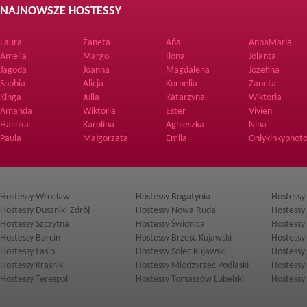
NAJNOWSZE HOSTESSY
Laura
Żaneta
Ańa
AnnaMaria
Amelia
Margo
Ilona
Jolanta
Jagoda
Joanna
Magdalena
Józefina
Sophia
Alicja
Kornelia
Żaneta
Kinga
Julia
Katarzyna
Wiktoria
Amanda
Wiktoria
Ester
Vivien
Halinka
Karolina
Agnieszka
Nina
Paula
Małgorzata
Emila
Onlykinkyphoto
Hostessy Wrocław
Hostessy Bogatynia
Hostessy
Hostessy Duszniki-Zdrój
Hostessy Nowa Ruda
Hostessy
Hostessy Szczytna
Hostessy Świdnica
Hostessy
Hostessy Barcin
Hostessy Brześć Kujawski
Hostessy
Hostessy Łasin
Hostessy Solec Kujawski
Hostessy 
Hostessy Kraśnik
Hostessy Międzyrzec Podlaski
Hostessy
Hostessy Terespol
Hostessy Tomaszów Lubelski
Hostessy