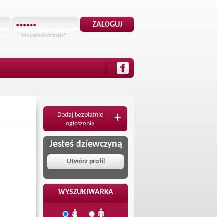
Nie pamiętasz hasła?
Dodaj bezpłatnie
+
ogłoszenie
Jesteś dziewczyną
Utwórz profil
WYSZUKIWARKA