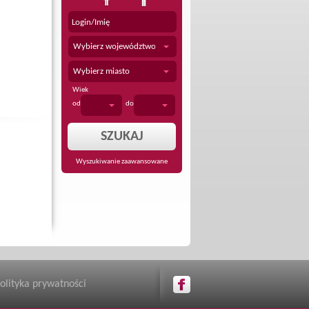
Wybierz województwo
Wybierz miasto
Wiek
od
do
Wyszukiwanie zaawansowane
olityka prywatności