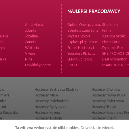
NAJLEPSI PRACODAWCY
AnnaMaria
Option One sp. z o.o.
Studio Joy
Sp.K.
Jolanta
EDietetycznie Sp. z
Firma
o.o.
alena
Józefina
Wyższa Szkoła
Agencja Sztuki
Techniczna w
Piękna
lia
Żaneta
IDplast.pl sp. z o.o.
Firma Foto
Katowicach
zyna
Wiktoria
Franki Hostessy i
Dynamic Box
Poszukiwacze
Vivien
Youngers PL Sp. z
SHE PROMOTIO
Przodków
o.o.
Agencja Hostess 
szka
Nina
SENTA Sp. z o.o.
Best Promotion
Modelek
Onlykinkyphotos
BRIJU
MAIN PARTNERS
Z O O
ków
Hostessy Bystrzyca Kłodzka
Hostessy Chojnów
omierz
Hostessy Mirsk
Hostessy Nowa Ruda
nica
Hostessy Świebodzice
Hostessy Świerzawa
gród
Hostessy Bydgoszcz
Hostessy Toruń
ca Kujawska
Hostessy Kcynia
Hostessy Kowalewo Po
pe
Hostessy Tuchola
Hostessy Chełm
mierz Dolny
Hostessy Krasnystaw
Hostessy Międzyrzec Po
Ta witryna wykorzystuje pliki cookies.
Dowiedz się więcej
.