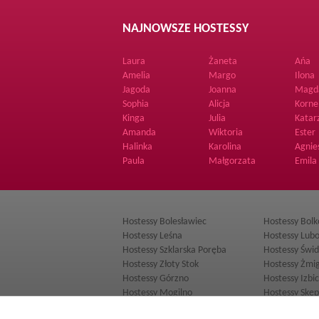
NAJNOWSZE HOSTESSY
Laura
Żaneta
Ańa
Amelia
Margo
Ilona
Jagoda
Joanna
Magd
Sophia
Alicja
Korne
Kinga
Julia
Katar
Amanda
Wiktoria
Ester
Halinka
Karolina
Agnie
Paula
Małgorzata
Emila
Hostessy Bolesławiec
Hostessy Bol
Hostessy Leśna
Hostessy Lub
Hostessy Szklarska Poręba
Hostessy Świd
Hostessy Złoty Stok
Hostessy Żmi
Hostessy Górzno
Hostessy Izbi
Hostessy Mogilno
Hostessy Skę
Hostessy Hrubieszów
Hostessy Kazi