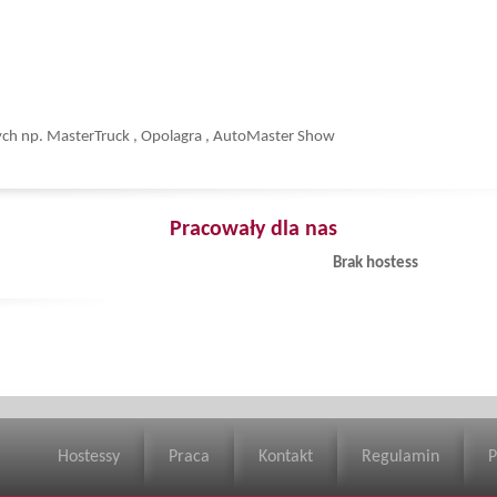
ych np. MasterTruck , Opolagra , AutoMaster Show
Pracowały dla nas
Brak hostess
Hostessy
Praca
Kontakt
Regulamin
P