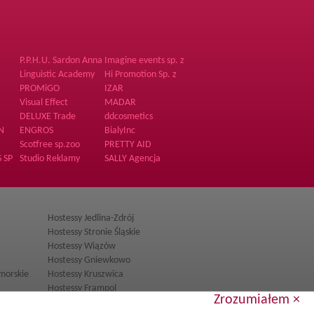
P.P.H.U. Sardon Anna
Imagine events sp. z
Jedlicka Tutaj
o.o.
Linguistic Academy
Hi Promotion Sp. z
o.o.
PROMiGO
IZAR
Visual Effect
MADAR
DELUXE Trade
ddcosmetics
N
ENGROS
BialyInc
i
Scotfree sp.zoo
PRETTY AID
 SP
Studio Reklamy
SALLY Agencja
Samatix
Hostess i
Promotorów
Hostessy Jedlina-Zdrój
Hostessy Stronie Śląskie
Hostessy Wiązów
Hostessy Gniewkowo
morskie
Hostessy Kruszwica
Hostessy Frampol
Zrozumiałem ×
dlaski
Hostessy Opole Lubelskie