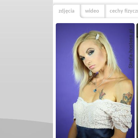
zdjęcia
wideo
cechy fizyc