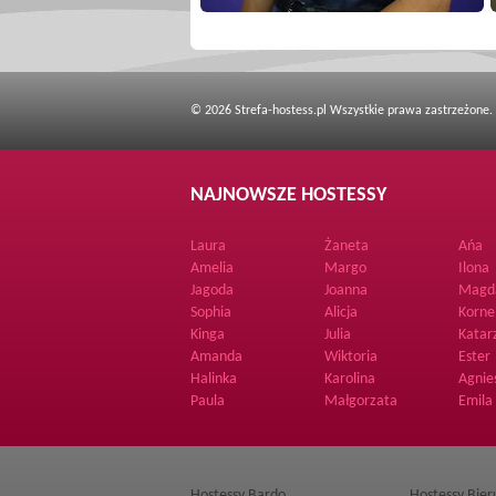
© 2026 Strefa-hostess.pl Wszystkie prawa zastrzeżone.
NAJNOWSZE HOSTESSY
Laura
Żaneta
Ańa
Amelia
Margo
Ilona
Jagoda
Joanna
Magd
Sophia
Alicja
Korne
Kinga
Julia
Katar
Amanda
Wiktoria
Ester
Halinka
Karolina
Agnie
Paula
Małgorzata
Emila
Hostessy Bardo
Hostessy Bie