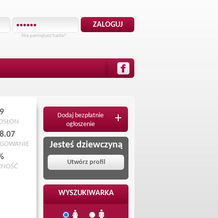
Nie pamiętasz hasła?
9
Dodaj bezpłatnie
+
ODSŁON
ogłoszenie
8.07
Jesteś dziewczyną
OGOWANIE
%
Utwórz profil
RNOŚĆ
WYSZUKIWARKA