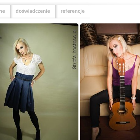
zne
doświadczenie
referencje