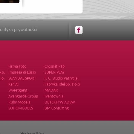
olityka prywatności
Firma Foto
CrossFit PT6
o.o.
Impresa di Lusso
SUPER PLAY
Supporto Sp. z o.o.
 o.
SCANDAL SPORT
F. C. Studio Patrycja
Bogdanowicz
Kar-Al
Fabryka Idei Sp. z o.o
Sweetgang
MADAR
Avangarde Group
Iventownia
Ruby Models
DETEKTYW ADSW
SOHOMODELS
BM Consulting
j
Hostessy Góra