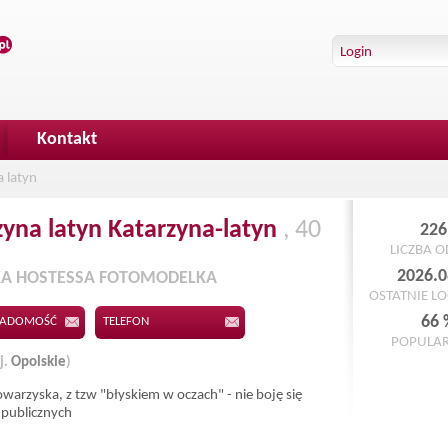
Kontakt
 latyn
zyna latyn
Katarzyna-latyn
, 40
226
LICZBA 
2026.0
A HOSTESSA FOTOMODELKA
OSTATNIE L
66 
IADOMOŚĆ
TELEFON
POPULA
j.
Opolskie
)
owarzyska, z tzw "błyskiem w oczach" - nie boję się
publicznych