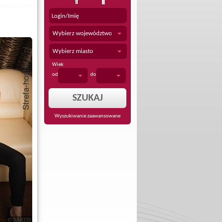
Wybierz województwo
Wybierz miasto
Wiek
od
do
Wyszukiwanie zaawansowane