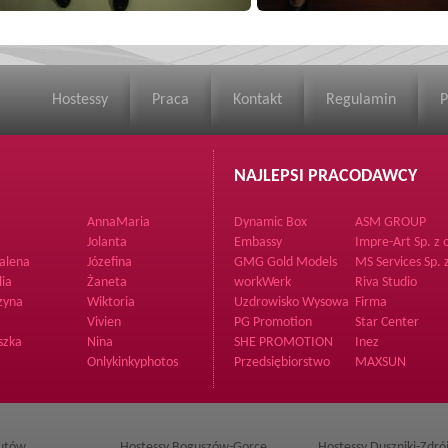
Hostessy
Praca
Kontakt
Regulamin
P
NAJLEPSI PRACODAWCY
AnnaMaria
Dynamic Box
ASM GROUP
Jolanta
Embassy
Impre-Art Sp. z 
alena
Józefina
GMG Gold Models
MS Services Sp. z
Group
o.
lia
Żaneta
workWerk
Riva Studio
zyna
Wiktoria
Uzdrowisko Wysowa
Firma
S.A.
Vivien
PG Promotion
Star Center
szka
Nina
SHE PROMOTION
Inez
Agencja Hostess i
Onlykinkyphotos
Przedsiębiorstwo
MAXSUN
Modelek
Hutniczo Odlewnicze
rutów
Hostessy Boguszów-Gorce
Hostessy Duszniki-Zdró