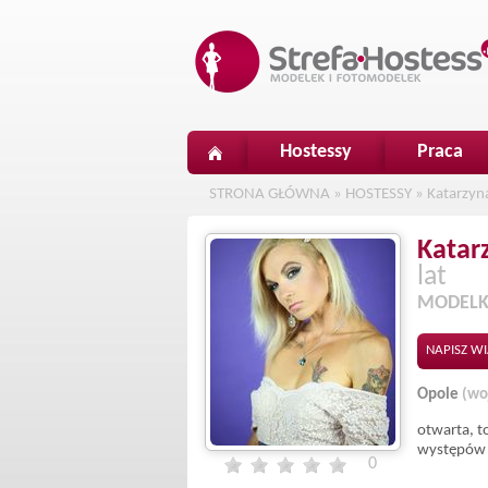
Hostessy
Praca
STRONA GŁÓWNA
»
HOSTESSY
»
Katarzyna
Katar
lat
MODELK
NAPISZ W
Opole
(wo
otwarta, t
występów 
0