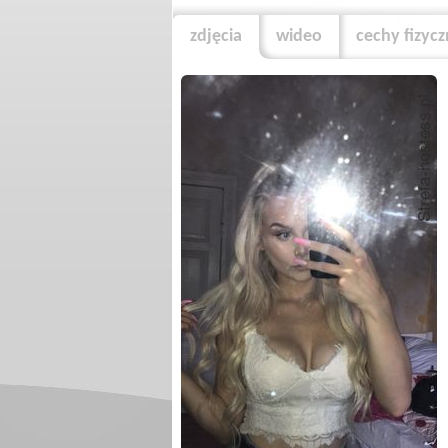
zdjęcia
wideo
cechy fizyc