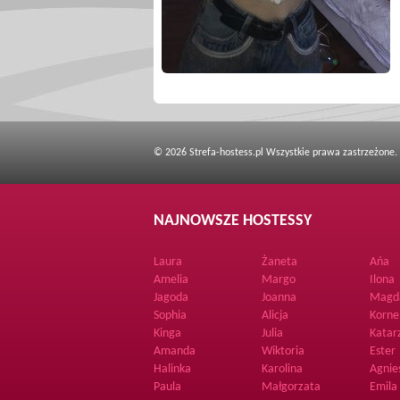
© 2026 Strefa-hostess.pl Wszystkie prawa zastrzeżone.
NAJNOWSZE HOSTESSY
Laura
Żaneta
Ańa
Amelia
Margo
Ilona
Jagoda
Joanna
Magd
Sophia
Alicja
Korne
Kinga
Julia
Katar
Amanda
Wiktoria
Ester
Halinka
Karolina
Agnie
Paula
Małgorzata
Emila