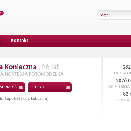
Kontakt
a
Konieczna
, 26 lat
282
LICZBA 
A HOSTESSA FOTOMODELKA
2026.0
OSTATNIE L
IADOMOŚĆ
TELEFON
82 
elkopolski
(woj.
Lubuskie
)
POPULA