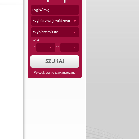
Wybierz województwo
Wybierz miasto
Wiek
od
do
Wyszukiwanie zaawansowane