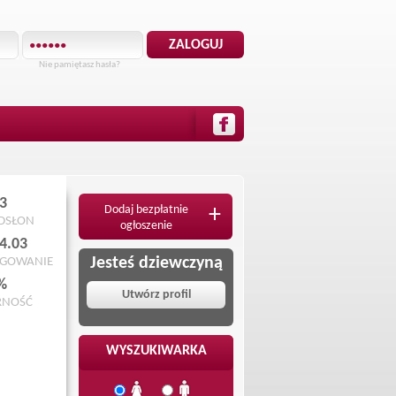
Nie pamiętasz hasła?
3
Dodaj bezpłatnie
+
ODSŁON
ogłoszenie
4.03
Jesteś dziewczyną
OGOWANIE
%
Utwórz profil
RNOŚĆ
WYSZUKIWARKA