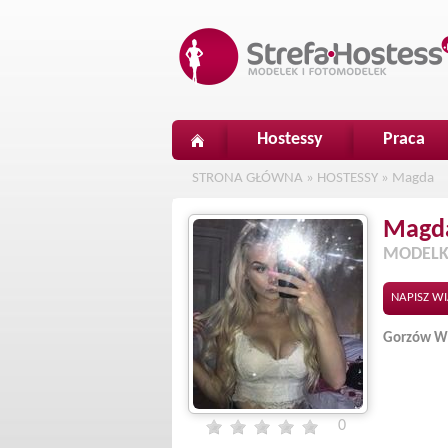
Hostessy
Praca
STRONA GŁÓWNA
»
HOSTESSY
»
Magda
Magd
MODELK
NAPISZ W
Gorzów Wi
0