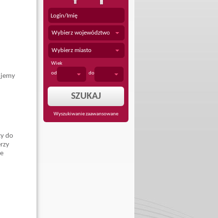
Wybierz województwo
Wybierz miasto
Wiek
od
do
ujemy
Wyszukiwanie zaawansowane
ty do
rzy
ie