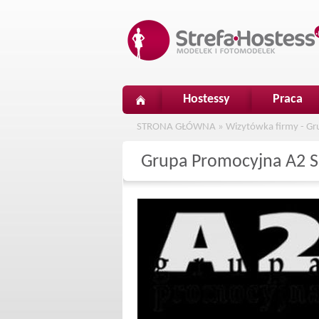
Hostessy
Praca
STRONA GŁÓWNA
»
Wizytówka firmy - Gr
Grupa Promocyjna A2 Sp