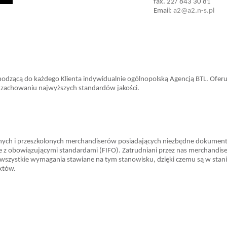
fax. 22/ 843 30 81
Email:
a2@a2.n-s.pl
hodzącą do każdego Klienta indywidualnie ogólnopolską Agencją BTL. Ofer
zachowaniu najwyższych standardów jakości.
ch i przeszkolonych merchandiserów posiadających niezbędne dokumen
 z obowiązującymi standardami (FIFO). Zatrudniani przez nas merchandise
wszystkie wymagania stawiane na tym stanowisku, dzięki czemu są w stan
któw.