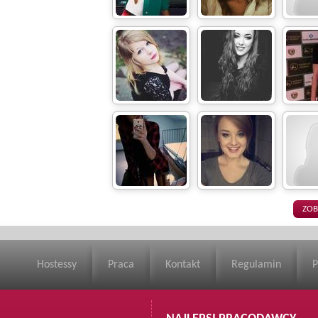
Hostessy
Praca
Kontakt
Regulamin
P