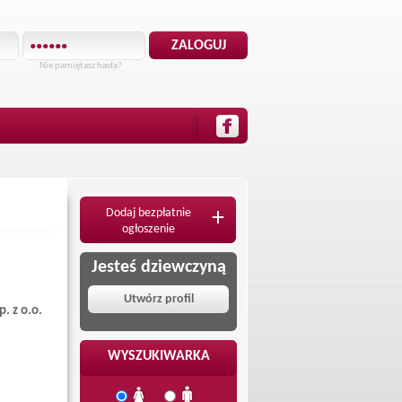
Nie pamiętasz hasła?
Dodaj bezpłatnie
+
ogłoszenie
Jesteś dziewczyną
Utwórz profil
. z o.o.
WYSZUKIWARKA