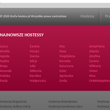
Hostessy
Pr
© 2026 Strefa-hostess.pl Wszystkie prawa zastrzeżone.
NAJNOWSZE HOSTESSY
Laura
Żaneta
Ańa
AnnaMaria
Amelia
Margo
Ilona
Jolanta
Jagoda
Joanna
Magdalena
Józefina
Sophia
Alicja
Kornelia
Żaneta
Kinga
Julia
Katarzyna
Wiktoria
Amanda
Wiktoria
Ester
Vivien
Halinka
Karolina
Agnieszka
Nina
Paula
Małgorzata
Emila
Onlykinkyphoto
Hostessy Bogatynia
Hostessy Bolesławiec
Hostessy
Hostessy Jedlina-Zdrój
Hostessy Kamienna Góra
Hostessy