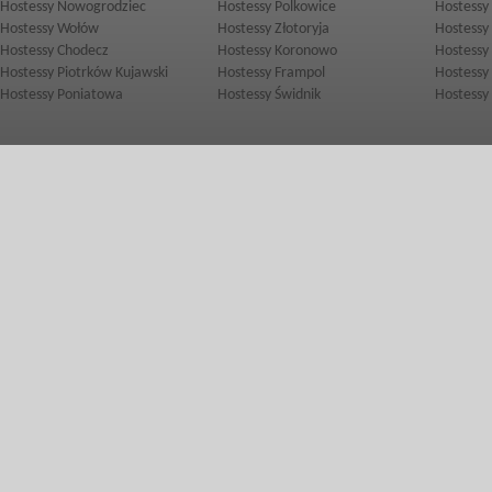
Hostessy Nowogrodziec
Hostessy Polkowice
Hostessy
Hostessy Wołów
Hostessy Złotoryja
Hostessy
Hostessy Chodecz
Hostessy Koronowo
Hostessy
Hostessy Piotrków Kujawski
Hostessy Frampol
Hostessy
Hostessy Poniatowa
Hostessy Świdnik
Hostessy