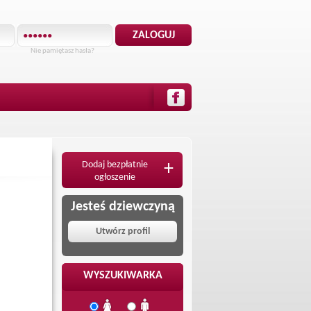
Nie pamiętasz hasła?
Dodaj bezpłatnie
+
ogłoszenie
Jesteś dziewczyną
Utwórz profil
WYSZUKIWARKA