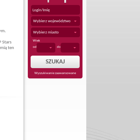
Wybierz województwo
wym.
Wybierz miasto
Wiek
 Stars
od
do
amią ten
Wyszukiwanie zaawansowane