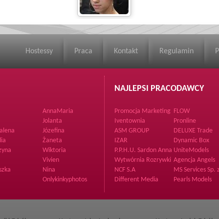
Hostessy
Praca
Kontakt
Regulamin
P
NAJLEPSI PRACODAWCY
AnnaMaria
Promocja Marketing
FLOW
Communication
Jolanta
Iventownia
Pronline
alena
Józefina
ASM GROUP
DELUXE Trade
lia
Żaneta
IZAR
Dynamic Box
zyna
Wiktoria
P.P.H.U. Sardon Anna
UniteModels
Jedlicka Tutaj
Vivien
Wytwórnia Rozrywki
Agencja Angels
szka
Nina
NCF S.A
MS Services Sp. z
o.
Onlykinkyphotos
Different Media
Pearls Models
Joanna Jankows