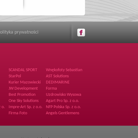
olityka prywatności
SCANDAL SPORT
Wnękofoty Sebastian
Wnęk
StarPol
AST Solutions
Kurier Mazowiecki
DEDIMARINE
JW Development
Forma
Best Promotion
Uzdrowisko Wysowa
S.A.
One Sky Solutions
Agart Pro Sp. z o.o.
 o.
Impre-Art Sp. z o.o.
NFP Polska Sp. z o.o.
Firma Foto
Angels Gentlemens
ka
Club