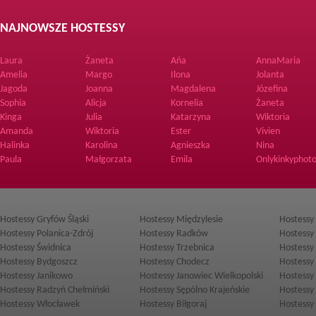
NAJNOWSZE HOSTESSY
Laura
Żaneta
Ańa
AnnaMaria
Amelia
Margo
Ilona
Jolanta
Jagoda
Joanna
Magdalena
Józefina
Sophia
Alicja
Kornelia
Żaneta
Kinga
Julia
Katarzyna
Wiktoria
Amanda
Wiktoria
Ester
Vivien
Halinka
Karolina
Agnieszka
Nina
Paula
Małgorzata
Emila
Onlykinkyphoto
Hostessy Gryfów Śląski
Hostessy Międzylesie
Hostessy 
Hostessy Polanica-Zdrój
Hostessy Radków
Hostessy 
Hostessy Świdnica
Hostessy Trzebnica
Hostessy
Hostessy Bydgoszcz
Hostessy Chodecz
Hostessy
Hostessy Janikowo
Hostessy Janowiec Wielkopolski
Hostessy
Hostessy Radzyń Chełmiński
Hostessy Sępólno Krajeńskie
Hostessy
Hostessy Włocławek
Hostessy Biłgoraj
Hostessy