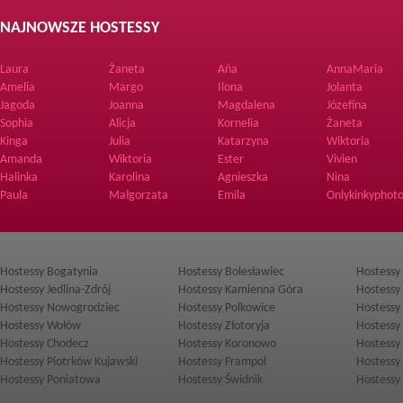
NAJNOWSZE HOSTESSY
Laura
Żaneta
Ańa
AnnaMaria
Amelia
Margo
Ilona
Jolanta
Jagoda
Joanna
Magdalena
Józefina
Sophia
Alicja
Kornelia
Żaneta
Kinga
Julia
Katarzyna
Wiktoria
Amanda
Wiktoria
Ester
Vivien
Halinka
Karolina
Agnieszka
Nina
Paula
Małgorzata
Emila
Onlykinkyphoto
Hostessy Bogatynia
Hostessy Bolesławiec
Hostessy
Hostessy Jedlina-Zdrój
Hostessy Kamienna Góra
Hostessy
Hostessy Nowogrodziec
Hostessy Polkowice
Hostessy
Hostessy Wołów
Hostessy Złotoryja
Hostessy
Hostessy Chodecz
Hostessy Koronowo
Hostessy
Hostessy Piotrków Kujawski
Hostessy Frampol
Hostessy
Hostessy Poniatowa
Hostessy Świdnik
Hostessy