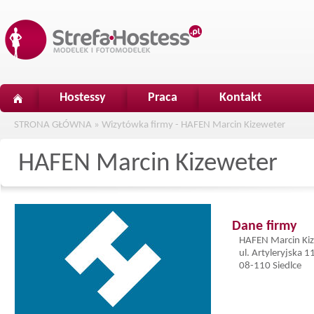
Hostessy
Praca
Kontakt
STRONA GŁÓWNA
»
Wizytówka firmy - HAFEN Marcin Kizeweter
HAFEN Marcin Kizeweter
Dane firmy
HAFEN Marcin Ki
ul. Artyleryjska 1
08-110 Siedlce