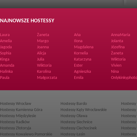
NAJNOWSZE HOSTESSY
Laura
Żaneta
Ańa
AnnaMaria
Amelia
Margo
Ilona
Jolanta
Jagoda
Joanna
Magdalena
Józefina
Sophia
Alicja
Kornelia
Żaneta
Kinga
Julia
Katarzyna
Wiktoria
Amanda
Wiktoria
Ester
Vivien
Halinka
Karolina
Agnieszka
Nina
Paula
Małgorzata
Emila
Onlykinkyphoto
Hostessy Wrocław
Hostessy Bardo
Hostessy
Hostessy Kamienna Góra
Hostessy Kąty Wrocławskie
Hostessy
Hostessy Międzylesie
Hostessy Oława
Hostessy
Hostessy Radków
Hostessy Siechnice
Hostessy
Hostessy Złotoryja
Hostessy Ciechocinek
Hostessy
Hostessy Kowalewo Pomorskie
Hostessy Łasin
Hostessy