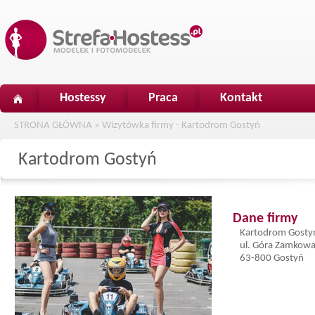
Hostessy
Praca
Kontakt
STRONA GŁÓWNA
»
Wizytówka firmy - Kartodrom Gostyń
Kartodrom Gostyń
Dane firmy
Kartodrom Gosty
ul. Góra Zamkowa
63-800 Gostyń