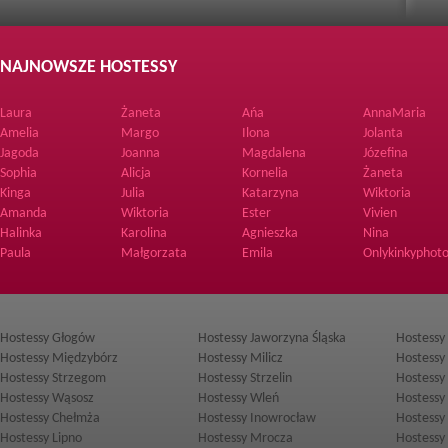
NAJNOWSZE HOSTESSY
Laura
Żaneta
Ańa
AnnaMaria
Amelia
Margo
Ilona
Jolanta
Jagoda
Joanna
Magdalena
Józefina
Sophia
Alicja
Kornelia
Żaneta
Kinga
Julia
Katarzyna
Wiktoria
Amanda
Wiktoria
Ester
Vivien
Halinka
Karolina
Agnieszka
Nina
Paula
Małgorzata
Emila
Onlykinkyphoto
Hostessy Głogów
Hostessy Jaworzyna Śląska
Hostessy
Hostessy Międzybórz
Hostessy Milicz
Hostessy
Hostessy Strzegom
Hostessy Strzelin
Hostessy
Hostessy Wąsosz
Hostessy Wleń
Hostessy
Hostessy Chełmża
Hostessy Inowrocław
Hostessy
Hostessy Lipno
Hostessy Mrocza
Hostessy