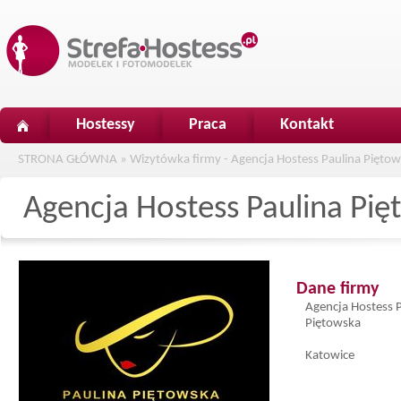
Hostessy
Praca
Kontakt
STRONA GŁÓWNA
»
Wizytówka firmy - Agencja Hostess Paulina Pięto
Agencja Hostess Paulina Pi
Dane firmy
Agencja Hostess 
Piętowska
Katowice