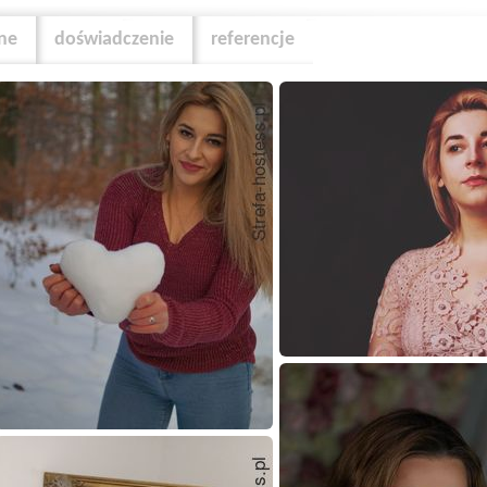
zne
doświadczenie
referencje