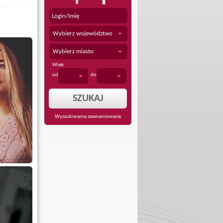
Wybierz województwo
Wybierz miasto
Wiek
od
do
Wyszukiwanie zaawansowane