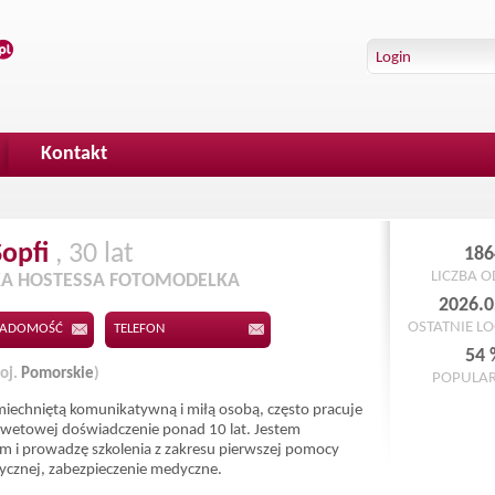
Kontakt
Sopfi
, 30 lat
186
LICZBA 
A HOSTESSA FOTOMODELKA
2026.0
OSTATNIE L
IADOMOŚĆ
TELEFON
54 
oj.
Pomorskie
)
POPULA
iechniętą komunikatywną i miłą osobą, często pracuje
wetowej doświadczenie ponad 10 lat. Jestem
m i prowadzę szkolenia z zakresu pierwszej pomocy
cznej, zabezpieczenie medyczne.