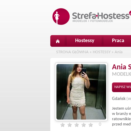
Hostessy
Praca
STRONA GŁÓWNA
»
HOSTESSY
»
Ania
Ania
MODELK
NAPISZ W
Gdańsk
(w
Jestem uśm
w branży e
ratownikie
0
przed medy