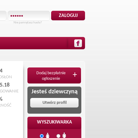
Nie pamiętasz hasła?
4
Dodaj bezpłatnie
+
ODSŁON
ogłoszenie
5.18
Jesteś dziewczyną
OGOWANIE
%
Utwórz profil
RNOŚĆ
WYSZUKIWARKA