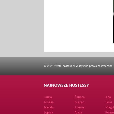
© 2026 Strefa-hostess.pl Wszystkie prawa zastrzeżone.
NAJNOWSZE HOSTESSY
Laura
Żaneta
Ańa
Amelia
Margo
Ilona
Jagoda
Joanna
Magd
Sophia
Alicja
Korne