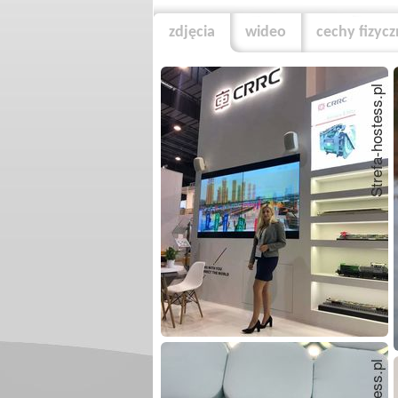
zdjęcia
wideo
cechy fizyc